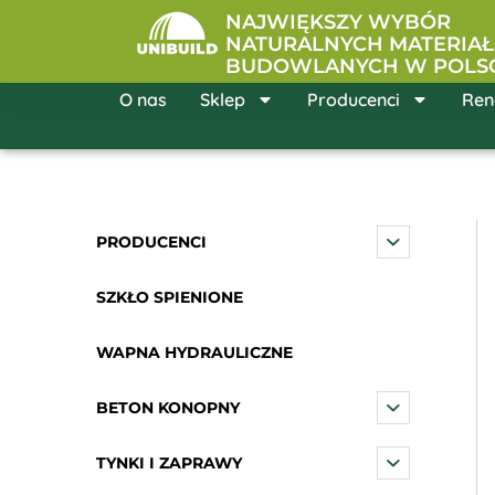
Przejdź
NAJWIĘKSZY WYBÓR
do
NATURALNYCH MATERIA
BUDOWLANYCH W POLS
treści
O nas
Sklep
Producenci
Ren
PRODUCENCI
SZKŁO SPIENIONE
WAPNA HYDRAULICZNE
BETON KONOPNY
TYNKI I ZAPRAWY