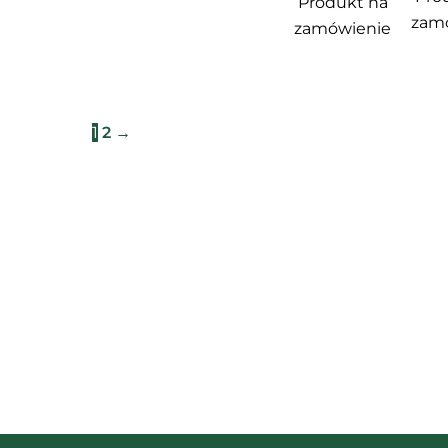
Produkt na
zam
zamówienie
1
2
→