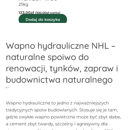
25kg
123,00
zł
(
100,00
zł
netto)
Dodaj do koszyka
Wapno hydrauliczne NHL –
naturalne spoiwo do
renowacji, tynków, zapraw i
budownictwa naturalnego
“`
Wapno hydrauliczne to jedno z najważniejszych
tradycyjnych spoiw budowlanych. Stosuje się je tam,
gdzie zwykłe wapno powietrzne może być zbyt słabe,
a cement zbyt twardy, szczelny i agresywny dla