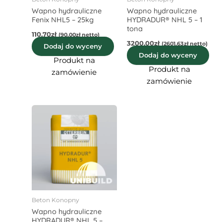
Wapno hydrauliczne
Wapno hydrauliczne
Fenix NHL5 – 25kg
HYDRADUR® NHL 5 – 1
tona
110,70
zł
(
90,00
zł
netto)
3200,00
zł
(
2601,63
zł
netto)
Dodaj do wyceny
Dodaj do wyceny
Produkt na
Produkt na
zamówienie
zamówienie
Beton Konopny
Wapno hydrauliczne
HYDRADUR® NHL 5 –