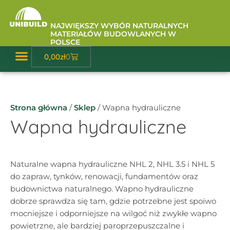
Przejdź
do
NAJWIĘKSZY WYBÓR NATURALNYCH
treści
MATERIAŁÓW BUDOWLANYCH W
POLSCE
Wózek
0,00
zł
0
Baza Wiedzy
Strona główna
/
Sklep
/ Wapna hydrauliczne
Wapna hydrauliczne
Naturalne wapna hydrauliczne NHL 2, NHL 3.5 i NHL 5
do zapraw, tynków, renowacji, fundamentów oraz
budownictwa naturalnego. Wapno hydrauliczne
dobrze sprawdza się tam, gdzie potrzebne jest spoiwo
mocniejsze i odporniejsze na wilgoć niż zwykłe wapno
powietrzne, ale bardziej paroprzepuszczalne i