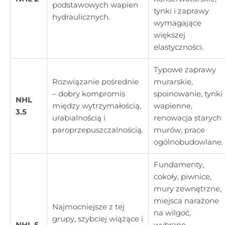
podstawowych wapien
tynki i zaprawy
hydraulicznych.
wymagające
większej
elastyczności.
Typowe zaprawy
Rozwiązanie pośrednie
murarskie,
– dobry kompromis
spoinowanie, tynki
NHL
między wytrzymałością,
wapienne,
3.5
urabialnością i
renowacja starych
paroprzepuszczalnością.
murów, prace
ogólnobudowlane.
Fundamenty,
cokoły, piwnice,
mury zewnętrzne,
miejsca narażone
Najmocniejsze z tej
na wilgoć,
grupy, szybciej wiążące i
NHL 5
wybrane