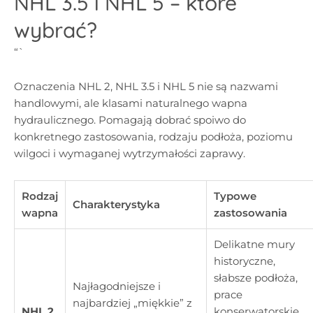
NHL 3.5 i NHL 5 – które
wybrać?
“`
Oznaczenia NHL 2, NHL 3.5 i NHL 5 nie są nazwami
handlowymi, ale klasami naturalnego wapna
hydraulicznego. Pomagają dobrać spoiwo do
konkretnego zastosowania, rodzaju podłoża, poziomu
wilgoci i wymaganej wytrzymałości zaprawy.
Rodzaj
Typowe
Charakterystyka
wapna
zastosowania
Delikatne mury
historyczne,
słabsze podłoża,
Najłagodniejsze i
prace
najbardziej „miękkie” z
NHL 2
konserwatorskie,