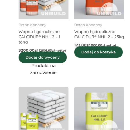
Beton Konopny
Beton Konopny
Wapno hydrauliczne
Wapno hydrauliczne
CALCIDUR® NHL 2 – 1
CALCIDUR® NHL 2 – 25kg
tona
123,00
zł
(
100,00
zł
netto)
3200,00
zł
(
2601,63
zł
netto)
Dodaj do koszyka
Dodaj do wyceny
Produkt na
zamówienie