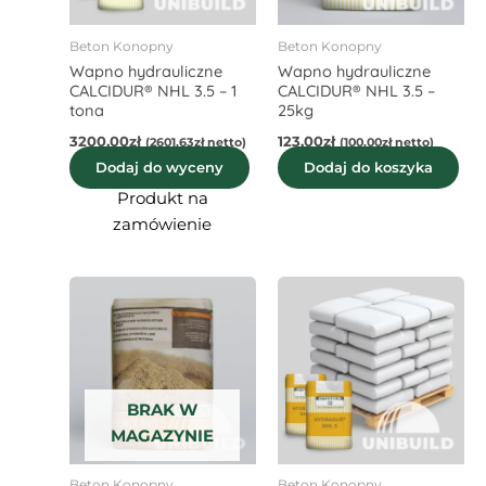
Beton Konopny
Beton Konopny
Wapno hydrauliczne
Wapno hydrauliczne
CALCIDUR® NHL 3.5 – 1
CALCIDUR® NHL 3.5 –
tona
25kg
3200,00
zł
123,00
zł
(
2601,63
zł
netto)
(
100,00
zł
netto)
Dodaj do wyceny
Dodaj do koszyka
Produkt na
zamówienie
BRAK W
MAGAZYNIE
Beton Konopny
Beton Konopny