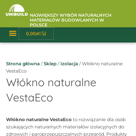
Przejdź
do
NAJWIĘKSZY WYBÓR NATURALNYCH
treści
MATERIAŁÓW BUDOWLANYCH W
POLSCE
Wózek
0,00
zł
0
Baza Wiedzy
Strona główna
/
Sklep
/
Izolacja
/ Włókno naturalne
VestaEco
Włókno naturalne
VestaEco
Włókno naturalne VestaEco
to rozwiązanie dla osób
szukających naturalnych materiałów izolacyjnych do
zdrowych i paroprzepuszczalnych przegród. Produkty