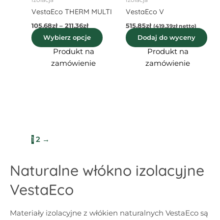
na
VestaEco THERM MULTI
VestaEco V
stronie
105,68
zł
–
211,36
zł
515,85
zł
(
419,39
zł
netto)
produktu
Wybierz opcje
Dodaj do wyceny
Produkt na
Produkt na
zamówienie
zamówienie
1
2
→
Naturalne włókno izolacyjne
VestaEco
Materiały izolacyjne z włókien naturalnych VestaEco są