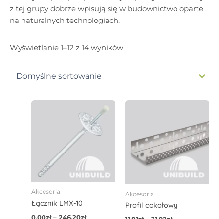
z tej grupy dobrze wpisują się w budownictwo oparte
na naturalnych technologiach.
Wyświetlanie 1–12 z 14 wyników
Zakres
Zakres
Ten
Ten
cen:
cen:
produkt
produ
od
od
0,00zł
ma
11,81zł
ma
do
do
wiele
wiele
246,20zł
31,92zł
wariantów.
waria
Opcje
Opcje
można
możn
wybrać
wybra
Akcesoria
Akcesoria
na
na
Łącznik LMX-10
Profil cokołowy
stronie
stroni
0,00
zł
–
246,20
zł