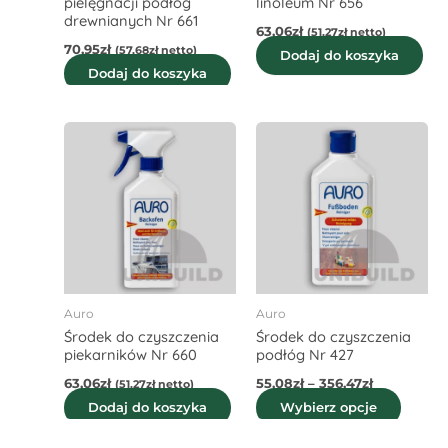
pielęgnacji podłóg
linoleum Nr 656
drewnianych Nr 661
63,06
zł
(
51,27
zł
netto)
70,95
zł
(
57,68
zł
netto)
Dodaj do koszyka
Dodaj do koszyka
Zakres
Ten
cen:
produ
od
55,08zł
ma
do
wiele
356,47zł
waria
Opcje
możn
wybra
Auro
Auro
na
Środek do czyszczenia
Środek do czyszczenia
stroni
piekarników Nr 660
podłóg Nr 427
produ
63,06
zł
55,08
zł
–
356,47
zł
(
51,27
zł
netto)
Dodaj do koszyka
Wybierz opcje