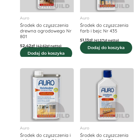
Auro
Auro
Środek do czyszczenia
Środek do czyszczenia
drewna ogrodowego Nr
farb i bejc Nr 435
801
51,13
zł
(
41,57
zł
netto)
52,42
zł
(
42,62
zł
netto)
Dodaj do koszyka
Dodaj do koszyka
Auro
Auro
Środek do czyszczenia i
Środek do czyszczenia