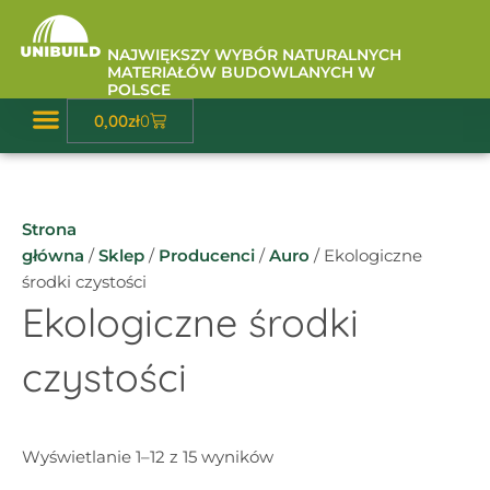
Przejdź
do
NAJWIĘKSZY WYBÓR NATURALNYCH
treści
MATERIAŁÓW BUDOWLANYCH W
POLSCE
Wózek
0,00
zł
0
Baza Wiedzy
Strona
główna
/
Sklep
/
Producenci
/
Auro
/ Ekologiczne
środki czystości
Ekologiczne środki
czystości
Wyświetlanie 1–12 z 15 wyników