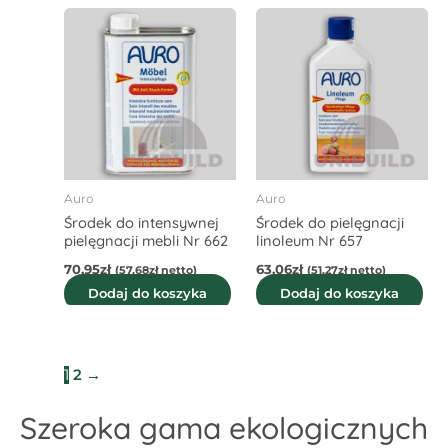
Auro
Auro
Środek do intensywnej
Środek do pielęgnacji
pielęgnacji mebli Nr 662
linoleum Nr 657
70,95
zł
63,06
zł
(
57,68
zł
netto)
(
51,27
zł
netto)
Dodaj do koszyka
Dodaj do koszyka
1
2
→
Szeroka gama ekologicznych