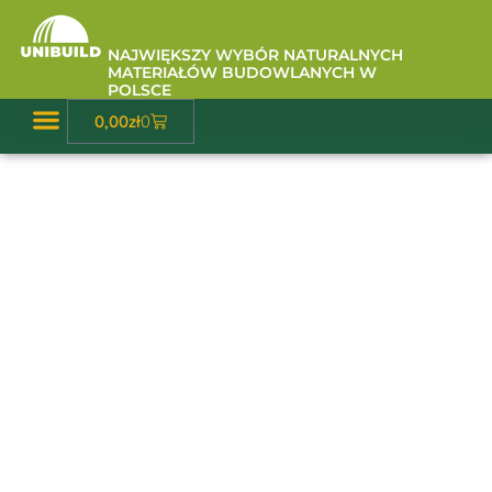
Przejdź
do
NAJWIĘKSZY WYBÓR NATURALNYCH
treści
MATERIAŁÓW BUDOWLANYCH W
POLSCE
Wózek
0,00
zł
0
Baza Wiedzy