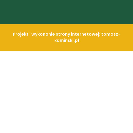
Projekt i wykonanie strony internetowej: tomasz-
kaminski.pl