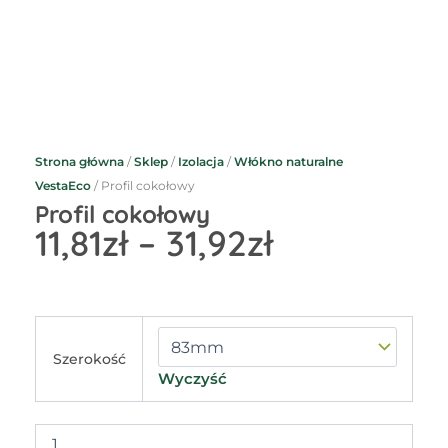
Strona główna
/
Sklep
/
Izolacja
/
Włókno naturalne
VestaEco
/ Profil cokołowy
Profil cokołowy
Zakres
11,81
zł
–
31,92
zł
cen:
od
11,81zł
do
ilość
Profil
31,92zł
Szerokość
cokołowy
Wyczyść