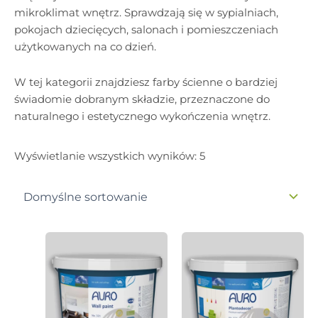
mikroklimat wnętrz. Sprawdzają się w sypialniach,
pokojach dziecięcych, salonach i pomieszczeniach
użytkowanych na co dzień.
W tej kategorii znajdziesz farby ścienne o bardziej
świadomie dobranym składzie, przeznaczone do
naturalnego i estetycznego wykończenia wnętrz.
Wyświetlanie wszystkich wyników: 5
Zakres
Zakres
Ten
Ten
cen:
cen:
produkt
produ
od
od
88,02zł
ma
142,16zł
ma
do
do
wiele
wiele
371,23zł
565,11zł
wariantów.
waria