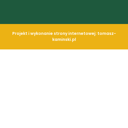
Projekt i wykonanie strony internetowej: tomasz-
kaminski.pl