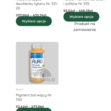
dwutlenku tytanu Nr 321-
i sufitów Nr 555
produktu
produ
20
93,52
zł
–
458,38
zł
237,56
zł
–
435,74
zł
Wybierz opcje
Wybierz opcje
Produkt na
zamówienie
Zakres
Ten
cen:
produkt
od
52,42zł
ma
do
wiele
277,19zł
wariantów.
Opcje
można
wybrać
Auro
na
Pigment barwiący Nr
stronie
330
produktu
52,42
zł
–
277,19
zł