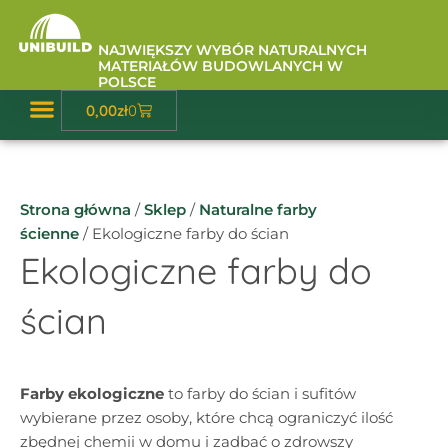
Przejdź
do
NAJWIĘKSZY WYBÓR NATURALNYCH
treści
MATERIAŁÓW BUDOWLANYCH W
POLSCE
Wózek
0,00
zł
0
Baza Wiedzy
Strona główna
/
Sklep
/
Naturalne farby
ścienne
/ Ekologiczne farby do ścian
Ekologiczne farby do
ścian
Farby ekologiczne
to farby do ścian i sufitów
wybierane przez osoby, które chcą ograniczyć ilość
zbędnej chemii w domu i zadbać o zdrowszy