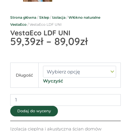
Strona główna
/
Sklep
/
Izolacja
/
Włókno naturalne
VestaEco
/ VestaEco LDF UNI
VestaEco LDF UNI
Zakres
59,39
zł
–
89,09
zł
cen:
od
59,39zł
do
ilość
VestaEco
89,09zł
Długość
LDF
Wyczyść
UNI
Dodaj do wyceny
Izolacja cieplna i akustyczna ścian domów