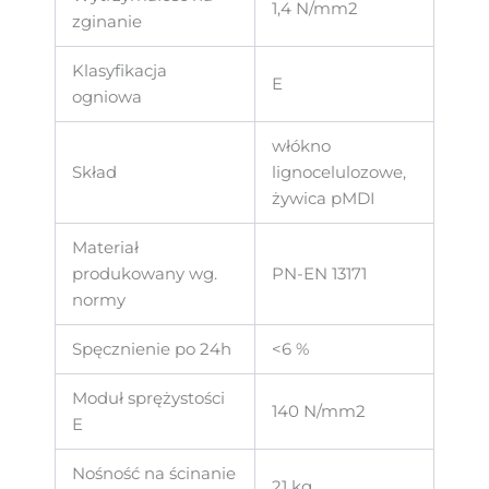
1,4 N/mm2
zginanie
Klasyfikacja
E
ogniowa
włókno
Skład
lignocelulozowe,
żywica pMDI
Materiał
produkowany wg.
PN-EN 13171
normy
Spęcznienie po 24h
<6 %
Moduł sprężystości
140 N/mm2
E
Nośność na ścinanie
21 kg