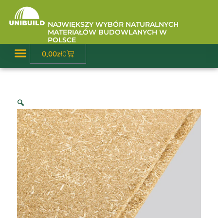
Przejdź
do
NAJWIĘKSZY WYBÓR NATURALNYCH
treści
MATERIAŁÓW BUDOWLANYCH W
POLSCE
Wózek
0,00
zł
0
Baza Wiedzy
🔍