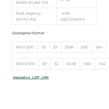
(kołek do płyt GK)
Ślad węglowy
-4,86
(A1+A2+A3)
kgCO2eq/m2
Dostępne format
800×1200
30
33
31,68
9,60
304
600×2400
30
32
46,08
9,60
442
,
VestaEco_LDF_UNI