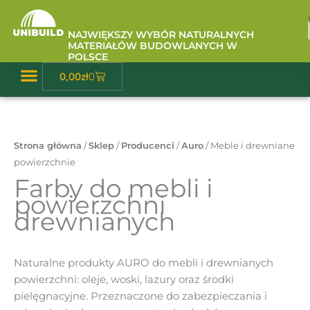
Przejdź
do
NAJWIĘKSZY WYBÓR NATURALNYCH
treści
MATERIAŁÓW BUDOWLANYCH W
POLSCE
Wózek
0,00
zł
0
Strona główna
/
Sklep
/
Producenci
/
Auro
/ Meble i drewniane
powierzchnie
Farby do mebli i
powierzchni
drewnianych
Naturalne produkty AURO do mebli i drewnianych
powierzchni: oleje, woski, lazury oraz środki
pielęgnacyjne. Przeznaczone do zabezpieczania i