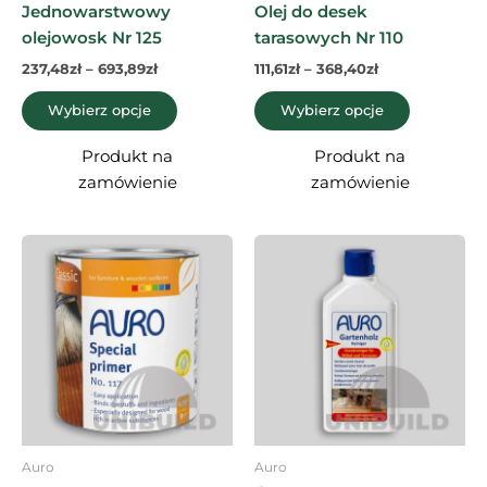
Jednowarstwowy
Olej do desek
produktu
produktu
olejowosk Nr 125
tarasowych Nr 110
237,48
zł
–
693,89
zł
111,61
zł
–
368,40
zł
Wybierz opcje
Wybierz opcje
Produkt na
Produkt na
zamówienie
zamówienie
Zakres
Ten
cen:
produkt
od
67,00zł
ma
do
wiele
1249,05zł
wariantów.
Opcje
można
wybrać
na
Auro
Auro
stronie