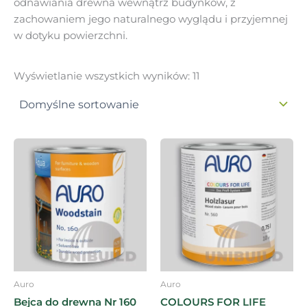
odnawiania drewna wewnątrz budynków, z
zachowaniem jego naturalnego wyglądu i przyjemnej
w dotyku powierzchni.
Wyświetlanie wszystkich wyników: 11
Zakres
Zakres
Ten
Ten
cen:
cen:
produkt
produkt
od
od
59,11zł
ma
106,73zł
ma
do
do
wiele
wiele
1185,57zł
1185,57zł
wariantów.
wariantó
Opcje
Opcje
można
można
wybrać
wybrać
na
na
Auro
Auro
stronie
stronie
Bejca do drewna Nr 160
COLOURS FOR LIFE