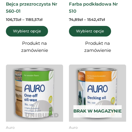
produktu
produktu
Bejca przezroczysta Nr
Farba podkładowa Nr
560-01
510
106,73
zł
–
1185,57
zł
74,89
zł
–
1542,47
zł
Wybierz opcje
Wybierz opcje
Produkt na
Produkt na
zamówienie
zamówienie
Zakres
Zakres
Ten
Ten
cen:
cen:
produkt
produkt
od
od
237,48zł
ma
111,61zł
ma
do
do
wiele
wiele
693,89zł
368,40zł
wariantów.
wariantó
Opcje
Opcje
można
można
BRAK W MAGAZYNIE
wybrać
wybrać
na
na
Auro
Auro
stronie
stronie