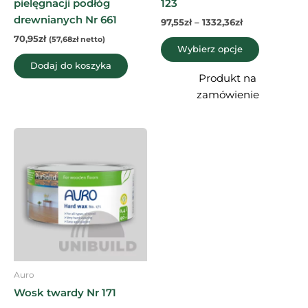
pielęgnacji podłóg
123
drewnianych Nr 661
97,55
zł
–
1332,36
zł
70,95
zł
(
57,68
zł
netto)
Wybierz opcje
Dodaj do koszyka
Produkt na
zamówienie
Zakres
Ten
cen:
produkt
od
47,18zł
ma
do
wiele
630,49zł
wariantów.
Opcje
można
wybrać
na
Auro
stronie
Wosk twardy Nr 171
produktu