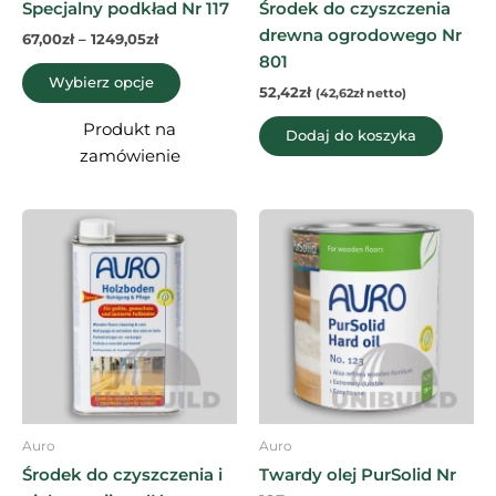
Specjalny podkład Nr 117
Środek do czyszczenia
produktu
drewna ogrodowego Nr
67,00
zł
–
1249,05
zł
801
Wybierz opcje
52,42
zł
(
42,62
zł
netto)
Produkt na
Dodaj do koszyka
zamówienie
Zakres
Ten
cen:
produkt
od
97,55zł
ma
do
wiele
1332,36zł
wariantó
Opcje
można
wybrać
na
Auro
Auro
stronie
Środek do czyszczenia i
Twardy olej PurSolid Nr
produktu