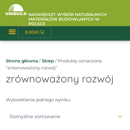
Przejdź
do
NAJWIĘKSZY WYBÓR NATURALNYCH
treści
MATERIAŁÓW BUDOWLANYCH W
POLSCE
Wózek
0,00
zł
0
Baza Wiedzy
Strona główna
/
Sklep
/ Produkty oznaczone
“zrównoważony rozwój”
zrównoważony rozwój
Wyświetlanie jednego wyniku