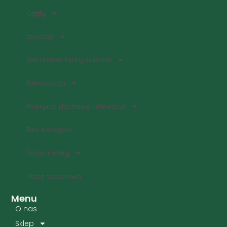
Cegły
Izolacja
Naturalne farby ścienne
Renowacja
Pokrycia dachowe i elewacje
Bez kategorii
Siatki i maty
Mata trzcinowa
Menu
O nas
Sklep