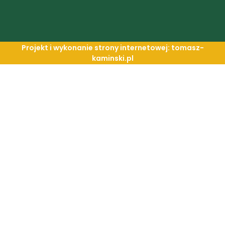
Projekt i wykonanie strony internetowej: tomasz-
kaminski.pl