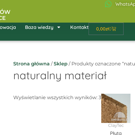
WhatsA
ŁÓW
CE
owacja
Baza wiedzy
Kontakt
Wózek
0,00
zł
0
Strona główna
/
Sklep
/ Produkty oznaczone “natur
naturalny materiał
Zakr
Ten
Wyświetlanie wszystkich wyników: 3
cen:
pro
od
138,3
ma
do
wie
143,9
ClayTec
war
Płyta