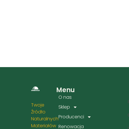
Menu
Kat
O nas
Twoje
Sklep
Źródło
Producenci
Naturalnych
Materiałów
Renowacja