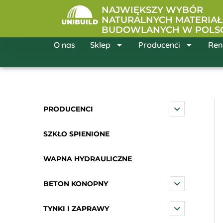
Przejdź
NAJWIĘKSZY WYBÓR
do
NATURALNYCH MATERIA
BUDOWLANYCH W POLS
treści
O nas
Sklep
Producenci
Ren
PRODUCENCI
SZKŁO SPIENIONE
WAPNA HYDRAULICZNE
BETON KONOPNY
TYNKI I ZAPRAWY