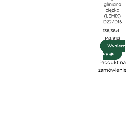
Opc
gliniana
mo
ciężka
(LEMIX)
wyb
D22/D16
na
138,38
zł
–
stro
143,91
zł
pro
Wybierz
opcje
Produkt na
zamówienie