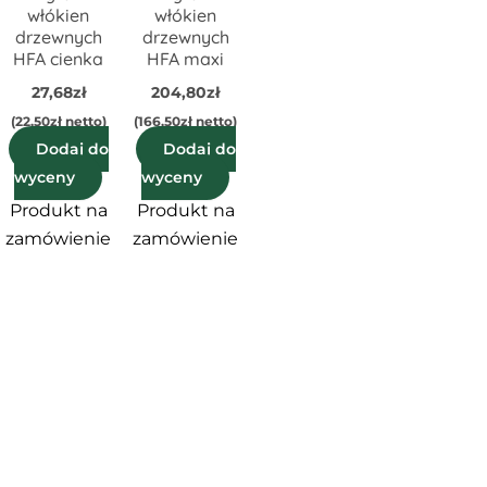
je
włókien
włókien
żna
drzewnych
drzewnych
HFA cienka
HFA maxi
rać
27,68
zł
204,80
zł
nie
(
22,50
zł
netto)
(
166,50
zł
netto)
duktu
Dodaj do
Dodaj do
wyceny
wyceny
Produkt na
Produkt na
zamówienie
zamówienie