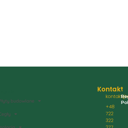
Kontakt
egorie
Inf
kontakt@u
Re
Płyty budowlane
Po
+48
Zwr
722
Cegły
322
277
Izolacja