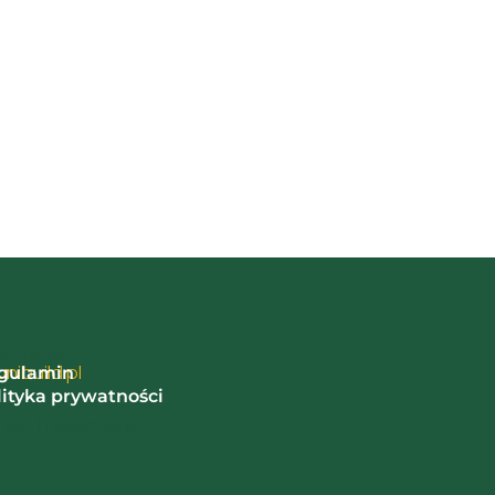
ormacje
nibuild.pl
gulamin
lityka prywatności
oty i reklamacje