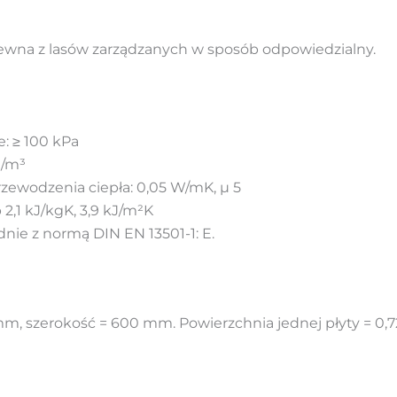
wna z lasów zarządzanych w sposób odpowiedzialny.
: ≥ 100 kPa
g/m³
zewodzenia ciepła: 0,05 W/mK, µ 5
2,1 kJ/kgK, 3,9 kJ/m²K
ie z normą DIN EN 13501-1: E.
m, szerokość = 600 mm. Powierzchnia jednej płyty = 0,7