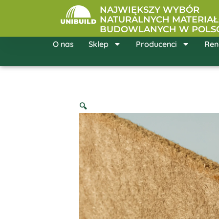
Przejdź
NAJWIĘKSZY WYBÓR
do
NATURALNYCH MATERIA
BUDOWLANYCH W POLS
treści
O nas
Sklep
Producenci
Ren
🔍