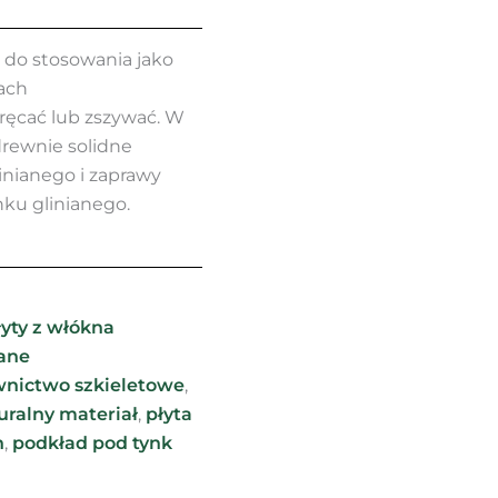
 do stosowania jako
ach
ęcać lub zszywać. W
drewnie solidne
inianego i zaprawy
ku glinianego.
łyty z włókna
ane
nictwo szkieletowe
,
uralny materiał
,
płyta
h
,
podkład pod tynk