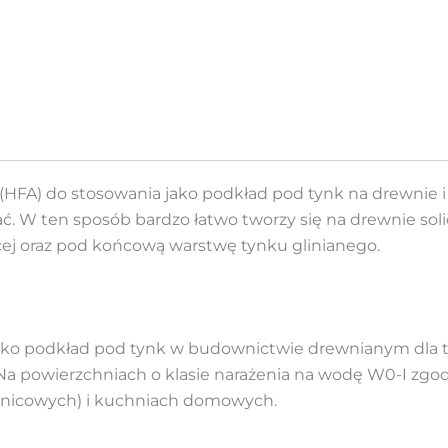
 (HFA) do stosowania jako podkład pod tynk na drewnie
ć. W ten sposób bardzo łatwo tworzy się na drewnie so
ącej oraz pod końcową warstwę tynku glinianego.
jako podkład pod tynk w budownictwie drewnianym dla t
 powierzchniach o klasie narażenia na wodę W0-I zgodn
ysznicowych) i kuchniach domowych.