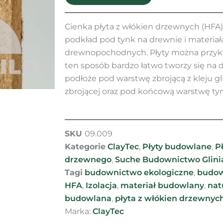
włókien
drzewnych
HFA
Cienka płyta z włókien drzewnych (HFA)
cienka
podkład pod tynk na drewnie i materiał
drewnopochodnych. Płyty można przykr
ten sposób bardzo łatwo tworzy się na 
podłoże pod warstwę zbrojącą z kleju gl
zbrojącej oraz pod końcową warstwę tyn
SKU
09.009
Kategorie
ClayTec
,
Płyty budowlane
,
P
drzewnego
,
Suche Budownictwo Glini
Tagi
budownictwo ekologiczne
,
budow
HFA
,
Izolacja
,
materiał budowlany
,
nat
budowlana
,
płyta z włókien drzewnyc
Marka:
ClayTec