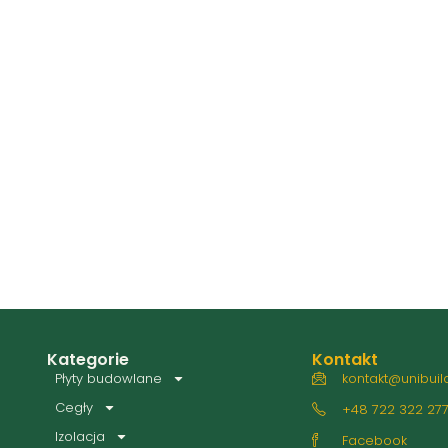
Kategorie
Kontakt
Płyty budowlane
kontakt@unibuild
Cegły
+48 722 322 27
Izolacja
Facebook