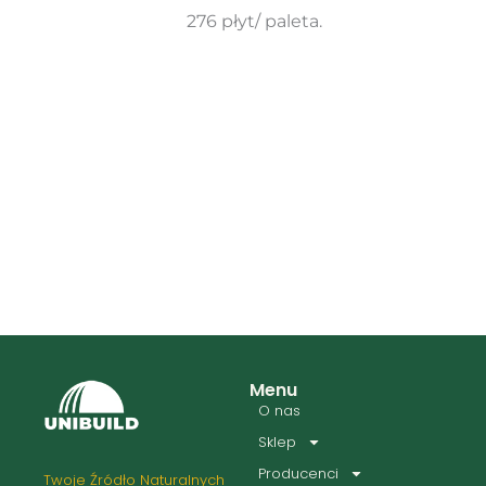
276 płyt/ paleta.
Menu
O nas
Sklep
Producenci
Twoje Źródło Naturalnych