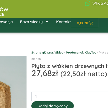
WhatsA
ŁÓW
CE
owacja
Baza wiedzy
Kontakt
Wózek
0,00
zł
0
Strona główna
/
Sklep
/
Producenci
/
ClayTec
/ Płyta
cienka
Płyta z włókien drzewnych 
27,68
zł
(
22,50
zł
netto)
ilość
Płyta
z
Dodaj do wyceny