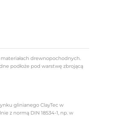
 i materiałach drewnopochodnych.
lidne podłoże pod warstwę zbrojącą
ynku glinianego ClayTec w
ie z normą DIN 18534-1, np. w