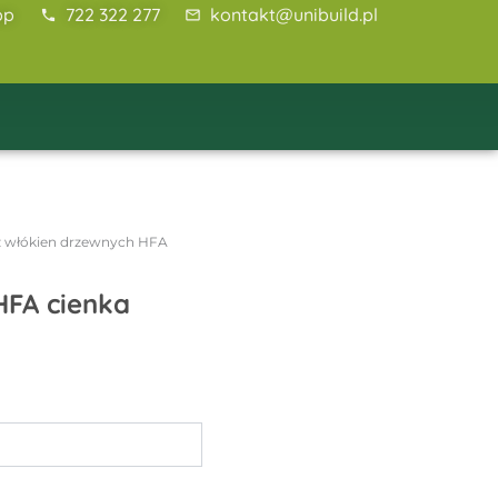
pp
722 322 277
kontakt@unibuild.pl
 z włókien drzewnych HFA
HFA cienka