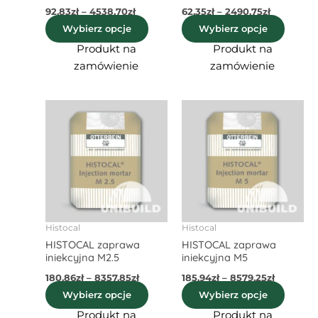
92,83
zł
–
4538,70
zł
62,35
zł
–
2490,75
zł
Wybierz opcje
Wybierz opcje
Produkt na
Produkt na
zamówienie
zamówienie
Zakres
Zakres
Ten
Ten
cen:
cen:
produkt
produ
od
od
180,86zł
ma
185,94zł
ma
do
do
wiele
wiele
8357,85zł
8579,25z
wariantów.
waria
Opcje
Opcje
można
możn
wybrać
wybra
Histocal
Histocal
HISTOCAL zaprawa
HISTOCAL zaprawa
na
na
iniekcyjna M2.5
iniekcyjna M5
stronie
stroni
180,86
zł
–
8357,85
zł
185,94
zł
–
8579,25
zł
produktu
produ
Wybierz opcje
Wybierz opcje
Produkt na
Produkt na