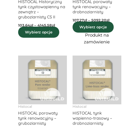
HISTOCAL Historyczny
HISTOCAL porowaty
na
na
tynk czystowapienny na
tynk renowacyjny –
stronie
stroni
zewnątrz –
drobnoziarnisty
produktu
produ
gruboziarnisty CS II
107,27
zł
–
5092,20
zł
103,64
zł
–
4145,58
zł
Wybierz opcje
Wybierz opcje
Produkt na
zamówienie
Zakres
Zakres
Ten
Ten
cen:
cen:
produkt
produ
od
od
92,83zł
ma
62,35zł
ma
do
do
wiele
wiele
4538,70zł
2490,75zł
wariantów.
waria
Opcje
Opcje
można
możn
wybrać
wybra
Histocal
Histocal
HISTOCAL porowaty
HISTOCAL tynk
na
na
tynk renowacyjny –
wapienno-trasowy –
stronie
stroni
gruboziarnisty
drobnoziarnisty
produktu
produ