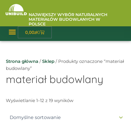
Przejdź
do
NAJWIĘKSZY WYBÓR NATURALNYCH
treści
MATERIAŁÓW BUDOWLANYCH W
POLSCE
Wózek
0,00
zł
0
Baza Wiedzy
Strona główna
/
Sklep
/ Produkty oznaczone “materiał
budowlany”
materiał budowlany
Wyświetlanie 1–12 z 19 wyników