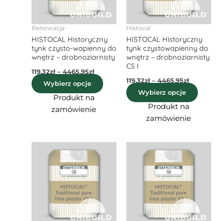
Opcje
Opcje
można
możn
wybrać
wybra
Renowacja
Histocal
HISTOCAL Historyczny
HISTOCAL Historyczny
na
na
tynk czysto-wapienny do
tynk czystowapienny do
stronie
stroni
wnętrz – drobnoziarnisty
wnętrz – drobnoziarnisty
produktu
produ
CS I
119,32
zł
–
4465,95
zł
119,32
zł
–
4465,95
zł
Wybierz opcje
Wybierz opcje
Produkt na
Produkt na
zamówienie
zamówienie
Zakres
Zakres
Ten
Ten
cen:
cen:
produkt
produ
od
od
116,91zł
ma
103,64zł
ma
do
do
wiele
wiele
4258,94zł
4145,58zł
wariantów.
waria
Opcje
Opcje
można
możn