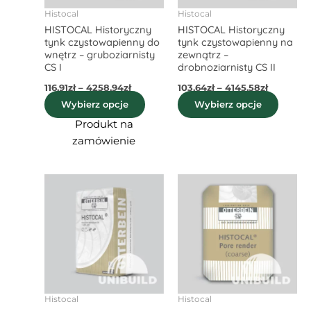
wybrać
wybra
Histocal
Histocal
HISTOCAL Historyczny
HISTOCAL Historyczny
na
na
tynk czystowapienny do
tynk czystowapienny na
stronie
stroni
wnętrz – gruboziarnisty
zewnątrz –
produktu
produ
CS I
drobnoziarnisty CS II
116,91
zł
–
4258,94
zł
103,64
zł
–
4145,58
zł
Wybierz opcje
Wybierz opcje
Produkt na
zamówienie
Zakres
Zakres
Ten
Ten
cen:
cen:
produkt
produ
od
od
103,64zł
ma
107,27zł
ma
do
do
wiele
wiele
4145,58zł
5092,20z
wariantów.
waria
Opcje
Opcje
można
możn
wybrać
wybra
Histocal
Histocal