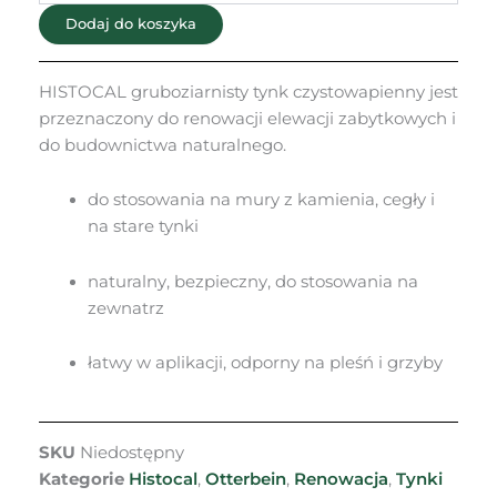
-
Dodaj do koszyka
gruboziarnisty
CS
II
HISTOCAL gruboziarnisty tynk czystowapienny jest
przeznaczony do renowacji elewacji zabytkowych i
do budownictwa naturalnego.
do stosowania na mury z kamienia, cegły i
na stare tynki
naturalny, bezpieczny, do stosowania na
zewnatrz
łatwy w aplikacji, odporny na pleśń i grzyby
SKU
Niedostępny
Kategorie
Histocal
,
Otterbein
,
Renowacja
,
Tynki