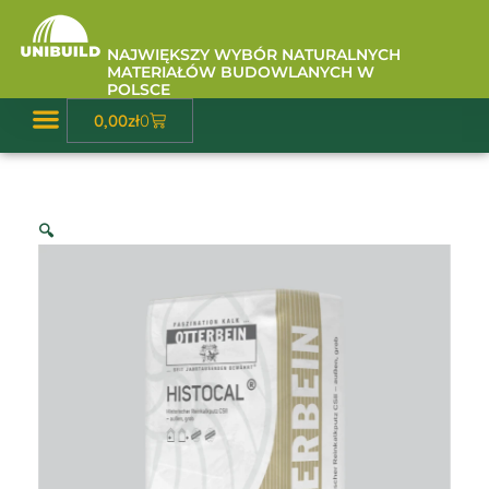
Przejdź
do
NAJWIĘKSZY WYBÓR NATURALNYCH
treści
MATERIAŁÓW BUDOWLANYCH W
POLSCE
Wózek
0,00
zł
0
Baza Wiedzy
🔍