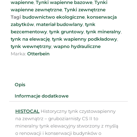
wapienne
,
Tynki wapienne bazowe
,
Tynki
wapienne zewnętrzne
,
Tynki zewnętrzne
Tagi
budownictwo ekologiczne
,
konserwacja
zabytków
,
materiał budowlany
,
tynk
bezcementowy
,
tynk gruntowy
,
tynk mineralny
,
tynk na elewację
,
tynk wapienny podkładowy
,
tynk wewnętrzny
,
wapno hydrauliczne
Marka:
Otterbein
Opis
Informacje dodatkowe
HISTOCAL
Historyczny tynk czystowapienny
na zewnątrz – gruboziarnisty CS II to
mineralny tynk elewacyjny stworzony z myślą
o renowacji i konserwacji budynków o