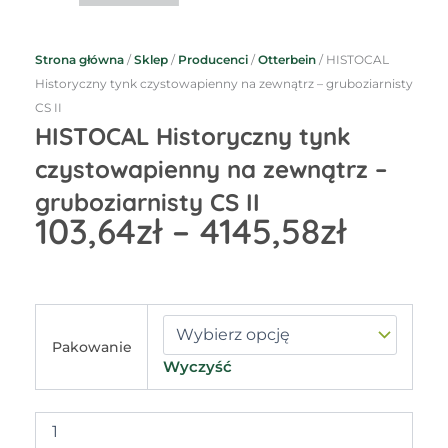
Strona główna
/
Sklep
/
Producenci
/
Otterbein
/ HISTOCAL
Historyczny tynk czystowapienny na zewnątrz – gruboziarnisty
CS II
HISTOCAL Historyczny tynk
czystowapienny na zewnątrz –
gruboziarnisty CS II
Zakre
103,64
zł
–
4145,58
zł
cen:
od
103,64
do
ilość
HISTOCAL
4145,5
Pakowanie
Historyczny
Wyczyść
tynk
czystowapienny
na
zewnątrz