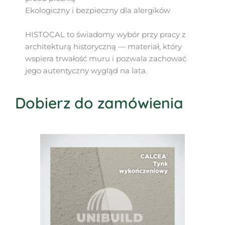
Ekologiczny i bezpieczny dla alergików
HISTOCAL to świadomy wybór przy pracy z
architekturą historyczną — materiał, który
wspiera trwałość muru i pozwala zachować
jego autentyczny wygląd na lata.
Dobierz do zamówienia
Zakres
Ten
cen:
produkt
od
123,00zł
ma
do
wiele
1783,50zł
wariantów.
Opcje
można
wybrać
na
stronie