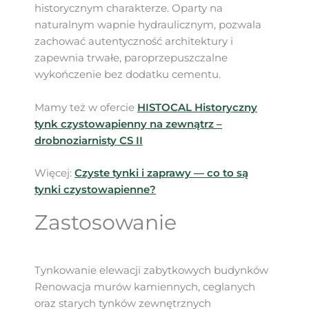
historycznym charakterze. Oparty na
naturalnym wapnie hydraulicznym, pozwala
zachować autentyczność architektury i
zapewnia trwałe, paroprzepuszczalne
wykończenie bez dodatku cementu.
Mamy też w ofercie
HISTOCAL Historyczny
tynk czystowapienny na zewnątrz –
drobnoziarnisty CS II
Więcej:
Czyste tynki i zaprawy — co to są
tynki czystowapienne?
Zastosowanie
Tynkowanie elewacji zabytkowych budynków
Renowacja murów kamiennych, ceglanych
oraz starych tynków zewnętrznych