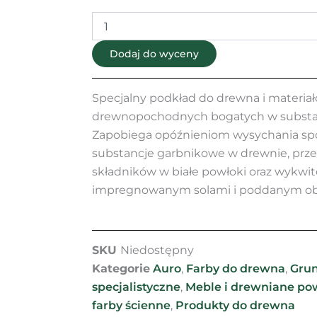
Dodaj do wyceny
Specjalny podkład do drewna i materia
drewnopochodnych bogatych w substa
Zapobiega opóźnieniom wysychania s
substancje garbnikowe w drewnie, prz
składników w białe powłoki oraz wykwi
impregnowanym solami i poddanym obr
SKU
Niedostępny
Kategorie
Auro
,
Farby do drewna
,
Grun
specjalistyczne
,
Meble i drewniane po
farby ścienne
,
Produkty do drewna