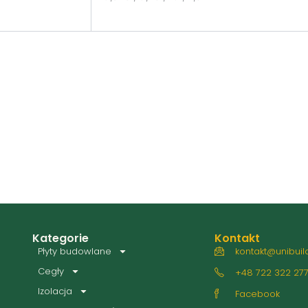
Kategorie
Kontakt
Płyty budowlane
kontakt@unibuild
Cegły
+48 722 322 27
Izolacja
Facebook