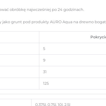
ować obróbkę najwcześniej po 24 godzinach.
ny jako grunt pod produkty AURO Aqua na drewno bogat
Pokryci
5
9
31
125
0,375l, 0,75l, 10l, 2,5l