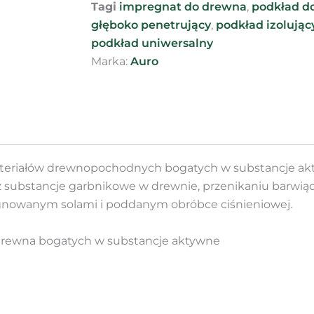
Tagi
impregnat do drewna
,
podkład d
głęboko penetrujący
,
podkład izolując
podkład uniwersalny
Marka:
Auro
ateriałów drewnopochodnych bogatych w substancje a
ubstancje garbnikowe w drewnie, przenikaniu barwiąc
nowanym solami i poddanym obróbce ciśnieniowej.
drewna bogatych w substancje aktywne