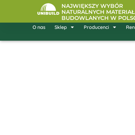
Przejdź
NAJWIĘKSZY WYBÓR
do
NATURALNYCH MATERIA
BUDOWLANYCH W POLS
treści
O nas
Sklep
Producenci
Ren