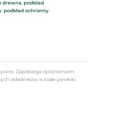
o drewna
,
podkład
y
,
podkład ochronny
,
ktywne. Zapobiega opóźnieniom
ych składników w białe powłoki