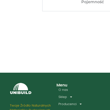
Pojemność
Menu
O nas
Sklep
Producenci
Twoje Źródło Naturalnych