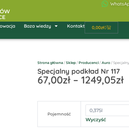
WhatsA
ŁÓW
CE
owacja
Baza wiedzy
Kontakt
Wózek
0,00
zł
0
Strona główna
/
Sklep
/
Producenci
/
Auro
/ Specjaln
Specjalny podkład Nr 117
Z
67,00
zł
–
1249,05
zł
c
6
ilość
Specjalny
1
Pojemność
podkład
Wyczyść
Nr
117