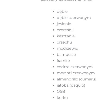
dębie
dębie czerwonym
jesionie
czereśni
kasztanie
orzechu
modrzewiu
bambusie
framiré
cedrze czerwonym
meranti czerwonym
almendrillo (cumaru)
jatoba (paquio)
OSB
korku