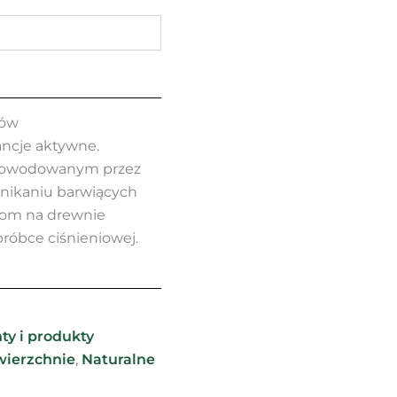
łów
ncje aktywne.
powodowanym przez
enikaniu barwiących
tom na drewnie
óbce ciśnieniowej.
ty i produkty
wierzchnie
,
Naturalne