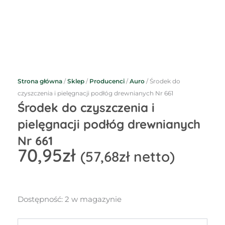
Strona główna
/
Sklep
/
Producenci
/
Auro
/ Środek do
czyszczenia i pielęgnacji podłóg drewnianych Nr 661
Środek do czyszczenia i
pielęgnacji podłóg drewnianych
Nr 661
70,95
zł
(
57,68
zł
netto)
ilość
Dostępność:
2 w magazynie
Środek
do