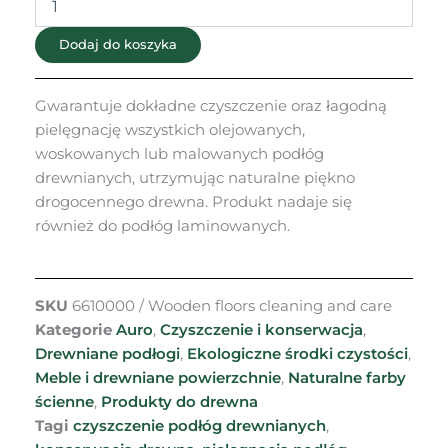
czyszczenia
i
Dodaj do koszyka
pielęgnacji
podłóg
drewnianych
Gwarantuje dokładne czyszczenie oraz łagodną
Nr
661
pielęgnację wszystkich olejowanych,
woskowanych lub malowanych podłóg
drewnianych, utrzymując naturalne piękno
drogocennego drewna. Produkt nadaje się
również do podłóg laminowanych.
SKU
6610000 / Wooden floors cleaning and care
Kategorie
Auro
,
Czyszczenie i konserwacja
,
Drewniane podłogi
,
Ekologiczne środki czystości
,
Meble i drewniane powierzchnie
,
Naturalne farby
ścienne
,
Produkty do drewna
Tagi
czyszczenie podłóg drewnianych
,