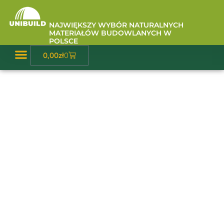
Przejdź
do
NAJWIĘKSZY WYBÓR NATURALNYCH
treści
MATERIAŁÓW BUDOWLANYCH W
POLSCE
Wózek
0,00
zł
0
Baza Wiedzy