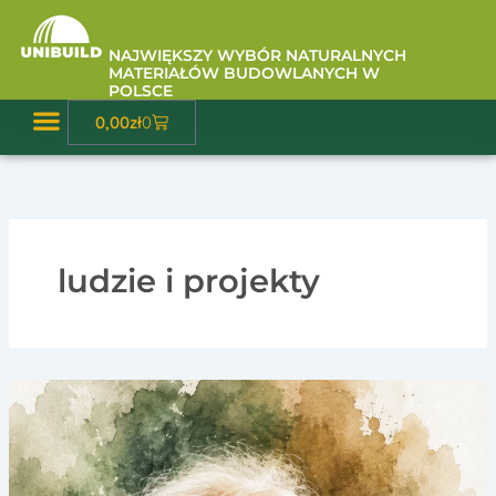
Przejdź
do
NAJWIĘKSZY WYBÓR NATURALNYCH
treści
MATERIAŁÓW BUDOWLANYCH W
POLSCE
Wózek
0,00
zł
0
Baza Wiedzy
ludzie i projekty