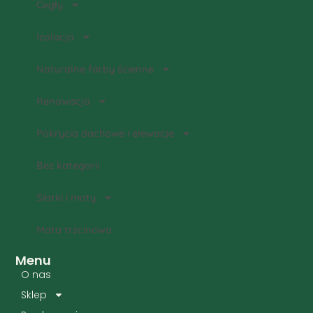
Cegły
Izolacja
Naturalne farby ścienne
Renowacja
Pokrycia dachowe i elewacje
Bez kategorii
Siatki i maty
Mata trzcinowa
Menu
O nas
Sklep