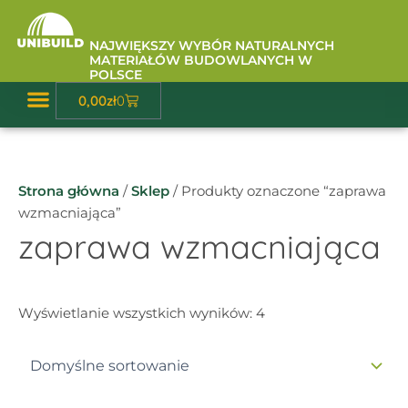
Przejdź
do
NAJWIĘKSZY WYBÓR NATURALNYCH
treści
MATERIAŁÓW BUDOWLANYCH W
POLSCE
Wózek
0,00
zł
0
Baza Wiedzy
Strona główna
/
Sklep
/ Produkty oznaczone “zaprawa
wzmacniająca”
zaprawa wzmacniająca
Wyświetlanie wszystkich wyników: 4