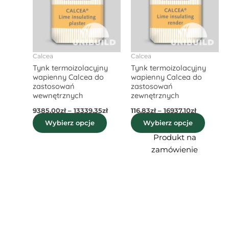
do
do
wiele
wiele
13339,35zł
16937,10zł
wariantów.
waria
Opcje
Opcje
można
możn
wybrać
wybra
Calcea
Calcea
Tynk termoizolacyjny
Tynk termoizolacyjny
na
na
wapienny Calcea do
wapienny Calcea do
stronie
stroni
zastosowań
zastosowań
produktu
produ
wewnętrznych
zewnętrznych
9385,00
zł
–
13339,35
zł
116,83
zł
–
16937,10
zł
Wybierz opcje
Wybierz opcje
Produkt na
zamówienie