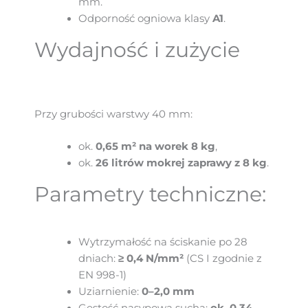
mm.
Odporność ogniowa klasy
A1
.
Wydajność i zużycie
Przy grubości warstwy 40 mm:
ok.
0,65 m² na worek 8 kg
,
ok.
26 litrów mokrej zaprawy z 8 kg
.
Parametry techniczne:
Wytrzymałość na ściskanie po 28
dniach:
≥ 0,4 N/mm²
(CS I zgodnie z
EN 998-1)
Uziarnienie:
0–2,0 mm
Gęstość nasypowa sucha:
ok. 0,34