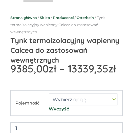
Strona główna
/
Sklep
/
Producenci
/
Otterbein
/ Tynk
termoizolacyjny wapienny Calcea do zastosowań
wewnętrznych
Tynk termoizolacyjny wapienny
Calcea do zastosowań
wewnętrznych
Zak
9385,00
zł
–
13339,35
zł
cen
od
938
do
ilość
Tynk
133
Pojemność
termoizolacyjny
Wyczyść
wapienny
Calcea
do
zastosowań