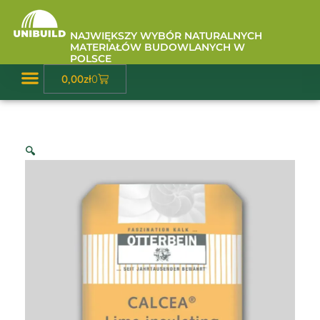
Przejdź
do
NAJWIĘKSZY WYBÓR NATURALNYCH
treści
MATERIAŁÓW BUDOWLANYCH W
POLSCE
Wózek
0,00
zł
0
Baza Wiedzy
🔍