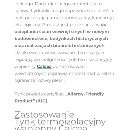
lekkiego. Dodatek białego cementu jako
spoiwa hydraulicznego zapewnia stabilność, a
tynk pozostaje paroprzepuszczalny, kapilarny i
ekologiczny. Produkt jest przeznaczony
do
ocieplania ścian wewnętrznych w nowym
budownictwie, budynkach historycznych
oraz realizacjach bioarchitektonicznych
.
Dzięki swoim właściwościom termicznym i
regulującym wilgotność tynk termoizolacyjny
wapienny
Calcea
do zastosowań
wewnętrznych poprawia mikroklimat wnętrz i
ogranicza rozwój pleśni.
Tynk posiada certyfikat
„Allergy-Friendly
Product” (IUG)
.
Zastosowanie
Tynk termoizolacyjny
wapienny Calcea