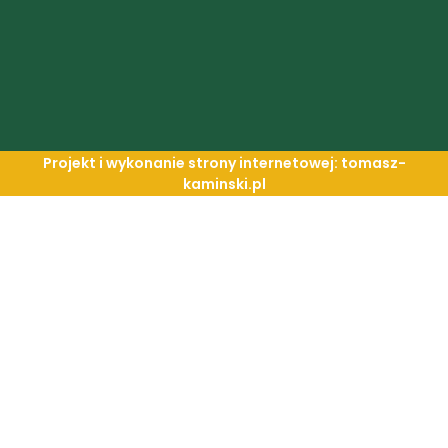
Projekt i wykonanie strony internetowej: tomasz-
kaminski.pl