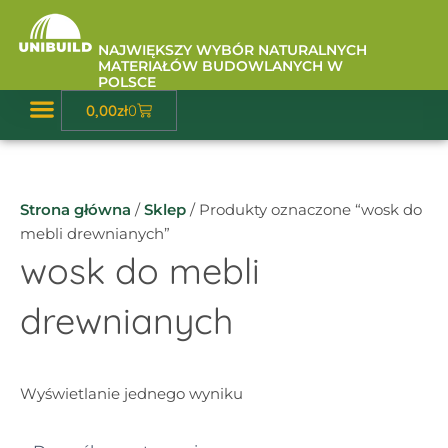
Przejdź
do
NAJWIĘKSZY WYBÓR NATURALNYCH
treści
MATERIAŁÓW BUDOWLANYCH W
POLSCE
Wózek
0,00
zł
0
Baza Wiedzy
Strona główna
/
Sklep
/ Produkty oznaczone “wosk do
mebli drewnianych”
wosk do mebli
drewnianych
Wyświetlanie jednego wyniku