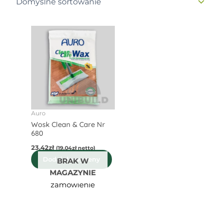
Auro
Wosk Clean & Care Nr
680
23,42
zł
(
19,04
zł
netto)
Dodaj do wyceny
BRAK W
MAGAZYNIE
Produkt na
zamówienie