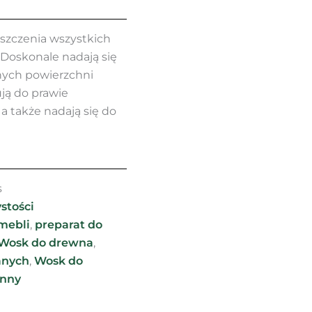
yszczenia wszystkich
 Doskonale nadają się
nych powierzchni
ują do prawie
 także nadają się do
s
stości
mebli
,
preparat do
Wosk do drewna
,
anych
,
Wosk do
onny