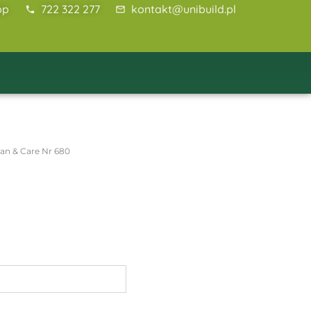
pp
722 322 277
kontakt@unibuild.pl
an & Care Nr 680