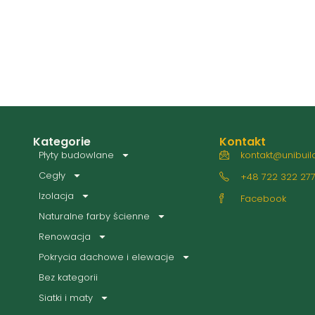
Kategorie
Kontakt
Płyty budowlane
kontakt@unibuild
Cegły
+48 722 322 27
Izolacja
Facebook
Naturalne farby ścienne
Renowacja
Pokrycia dachowe i elewacje
Bez kategorii
Siatki i maty