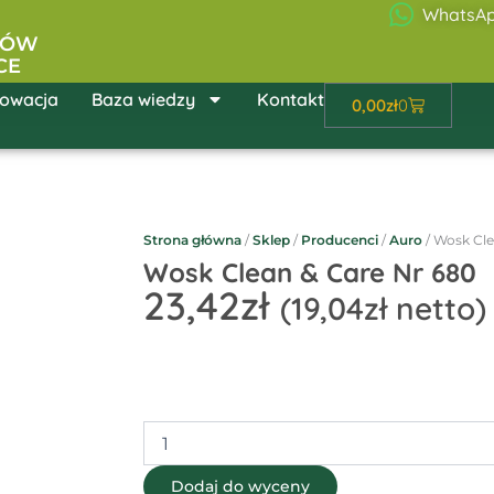
WhatsA
ŁÓW
CE
owacja
Baza wiedzy
Kontakt
Wózek
0,00
zł
0
Strona główna
/
Sklep
/
Producenci
/
Auro
/ Wosk Cle
Wosk Clean & Care Nr 680
23,42
zł
(
19,04
zł
netto)
ilość
Wosk
Clean
&
Dodaj do wyceny
Care