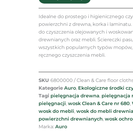
Nr
680
Idealne do prostego i higienicznego cz
powierzchni z drewna, korka i laminatu.
do czyszczenia olejowanych i woskowa
drewnianych oraz mebli. Ściereczki pas
wszystkich popularnych typów mopów, a
ręcznego czyszczenia mebli.
SKU
6800000 / Clean & Care floor cloth
Kategorie
Auro
,
Ekologiczne środki czy
Tagi
pielęgnacja drewna
,
pielęgnacja 
pielęgnacji
,
wosk Clean & Care nr 680
,
wosk do mebli
,
wosk do mebli drewni
powierzchni drewnianych
,
wosk ochr
Marka:
Auro