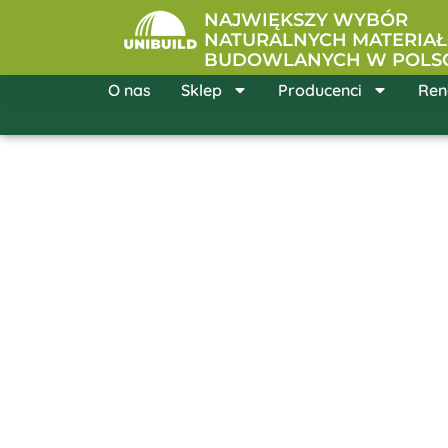
Przejdź
NAJWIĘKSZY WYBÓR
do
NATURALNYCH MATERIA
BUDOWLANYCH W POLS
treści
O nas
Sklep
Producenci
Ren