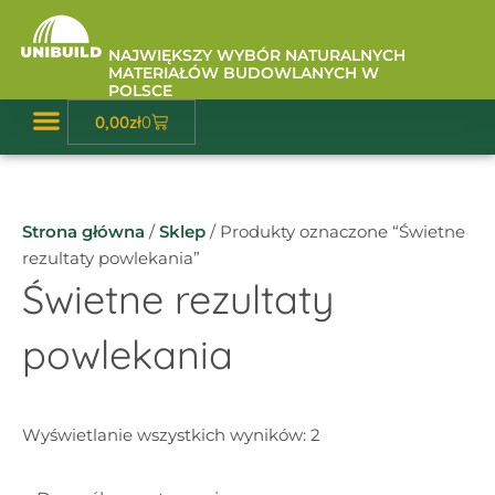
Przejdź
do
NAJWIĘKSZY WYBÓR NATURALNYCH
treści
MATERIAŁÓW BUDOWLANYCH W
POLSCE
Wózek
0,00
zł
0
Baza Wiedzy
Strona główna
/
Sklep
/ Produkty oznaczone “Świetne
rezultaty powlekania”
Świetne rezultaty
powlekania
Wyświetlanie wszystkich wyników: 2