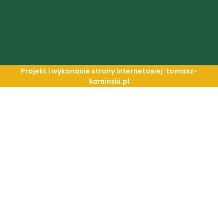
Projekt i wykonanie strony internetowej: tomasz-
kaminski.pl