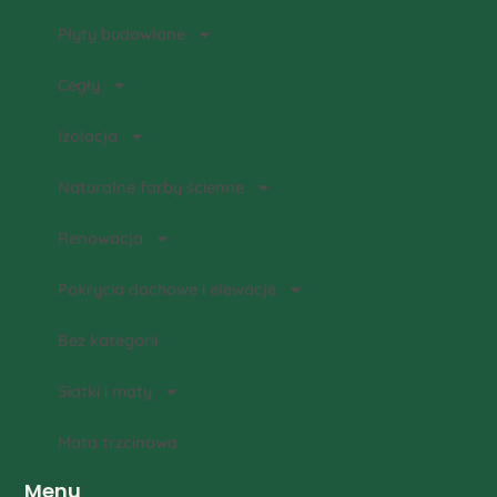
Płyty budowlane
Cegły
Izolacja
Naturalne farby ścienne
Renowacja
Pokrycia dachowe i elewacje
Bez kategorii
Siatki i maty
Mata trzcinowa
Menu