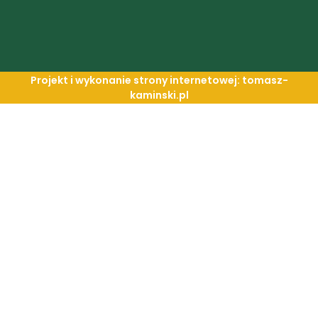
Projekt i wykonanie strony internetowej: tomasz-
kaminski.pl