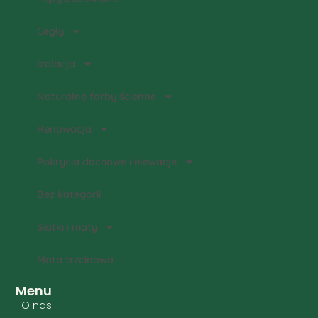
Cegły
Izolacja
Naturalne farby ścienne
Renowacja
Pokrycia dachowe i elewacje
Bez kategorii
Siatki i maty
Mata trzcinowa
Menu
O nas