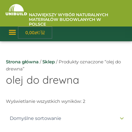
Przejdź
do
NAJWIĘKSZY WYBÓR NATURALNYCH
treści
MATERIAŁÓW BUDOWLANYCH W
POLSCE
Wózek
0,00
zł
0
Baza Wiedzy
Strona główna
/
Sklep
/ Produkty oznaczone “olej do
drewna”
olej do drewna
Wyświetlanie wszystkich wyników: 2