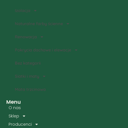
Izolacja
Naturalne farby ścienne
Renowacja
Pokrycia dachowe i elewacje
Bez kategorii
Siatki i maty
Mata trzcinowa
Menu
O nas
Sklep
Producenci