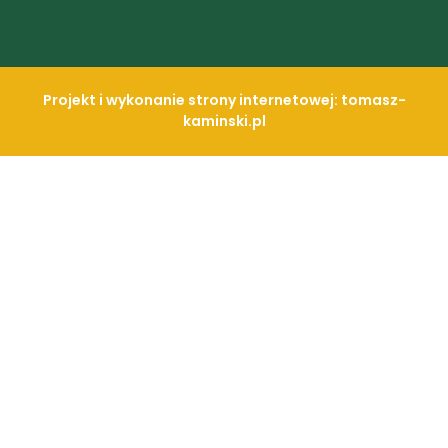
Projekt i wykonanie strony internetowej: tomasz-
kaminski.pl