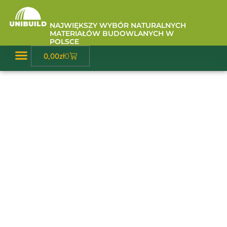
Przejdź
do
NAJWIĘKSZY WYBÓR NATURALNYCH
treści
MATERIAŁÓW BUDOWLANYCH W
POLSCE
Wózek
0,00
zł
0
Baza Wiedzy