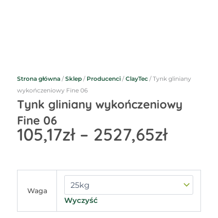
Strona główna
/
Sklep
/
Producenci
/
ClayTec
/ Tynk gliniany
wykończeniowy Fine 06
Tynk gliniany wykończeniowy
Fine 06
Zakre
105,17
zł
–
2527,65
zł
cen:
od
105,17z
do
ilość
Tynk
2527,6
Waga
gliniany
Wyczyść
wykończeniowy
Fine