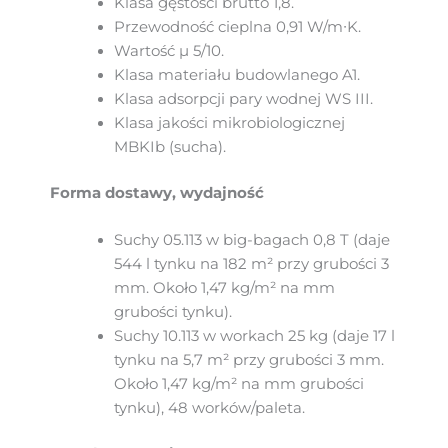
Klasa gęstości brutto 1,8.
Przewodność cieplna 0,91 W/m∙K.
Wartość µ 5/10.
Klasa materiału budowlanego A1.
Klasa adsorpcji pary wodnej WS III.
Klasa jakości mikrobiologicznej
MBKIb (sucha).
Forma dostawy, wydajność
Suchy 05.113 w big-bagach 0,8 T (daje
544 l tynku na 182 m² przy grubości 3
mm. Około 1,47 kg/m² na mm
grubości tynku).
Suchy 10.113 w workach 25 kg (daje 17 l
tynku na 5,7 m² przy grubości 3 mm.
Około 1,47 kg/m² na mm grubości
tynku), 48 worków/paleta.