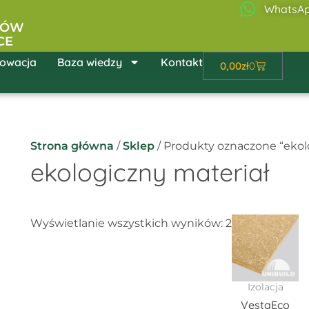
WhatsA
ŁÓW
CE
owacja
Baza wiedzy
Kontakt
Wózek
0,00
zł
0
Strona główna
/
Sklep
/ Produkty oznaczone “ekol
ekologiczny materiał
Zakr
Ten
Wyświetlanie wszystkich wyników: 2
cen:
pro
od
40,62
ma
do
wie
60,93
Izolacja
war
VestaEco