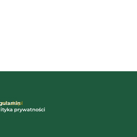
ormacje
nibuild.pl
gulamin
lityka prywatności
oty i reklamacje