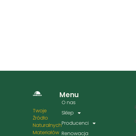
Menu
Kat
O nas
Twoje
Sklep
Źródło
Producenci
Naturalnych
Materiałów
Renowacja