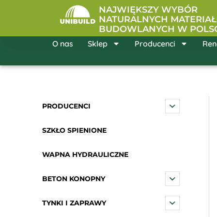
Przejdź
NAJWIĘKSZY WYBÓR
do
NATURALNYCH MATERIA
BUDOWLANYCH W POLS
treści
O nas
Sklep
Producenci
Ren
PRODUCENCI
SZKŁO SPIENIONE
WAPNA HYDRAULICZNE
BETON KONOPNY
TYNKI I ZAPRAWY