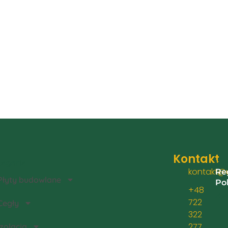
Kontakt
egorie
Inf
kontakt@u
Re
Płyty budowlane
Po
+48
Zwr
722
Cegły
322
277
Izolacja