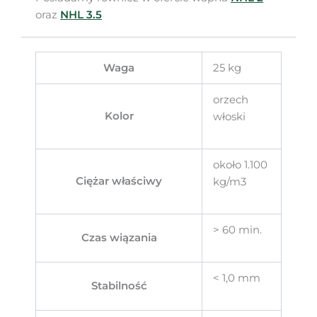
oraz
NHL 3.5
Waga
25 kg
orzech
Kolor
włoski
około 1.100
Ciężar właściwy
kg/m3
> 60 min.
Czas wiązania
< 1,0 mm
Stabilność