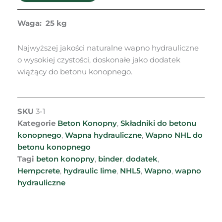
NHL5
-
Waga: 25 kg
25kg
Najwyższej jakości naturalne wapno hydrauliczne
o wysokiej czystości, doskonałe jako dodatek
wiążący do betonu konopnego.
SKU
3-1
Kategorie
Beton Konopny
,
Składniki do betonu
konopnego
,
Wapna hydrauliczne
,
Wapno NHL do
betonu konopnego
Tagi
beton konopny
,
binder
,
dodatek
,
Hempcrete
,
hydraulic lime
,
NHL5
,
Wapno
,
wapno
hydrauliczne