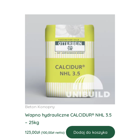
Beton Konopny
Wapno hydrauliczne CALCIDUR® NHL 3.5
– 25kg
123,00
zł
Dodaj do koszyka
(
100,00
zł
netto)