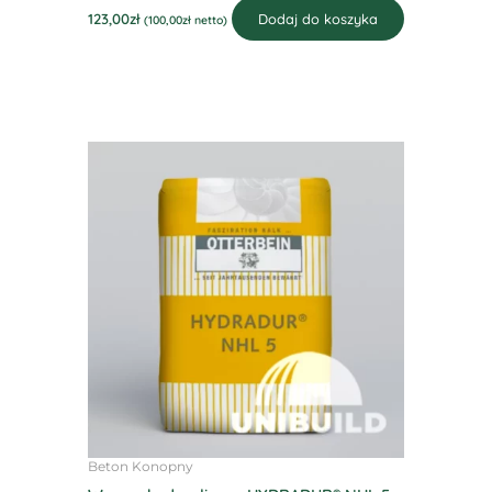
123,00
zł
Dodaj do koszyka
(
100,00
zł
netto)
Beton Konopny