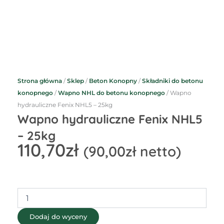
Strona główna
/
Sklep
/
Beton Konopny
/
Składniki do betonu
konopnego
/
Wapno NHL do betonu konopnego
/ Wapno
hydrauliczne Fenix NHL5 – 25kg
Wapno hydrauliczne Fenix NHL5
– 25kg
110,70
zł
(
90,00
zł
netto)
ilość
Wapno
hydrauliczne
Dodaj do wyceny
Fenix