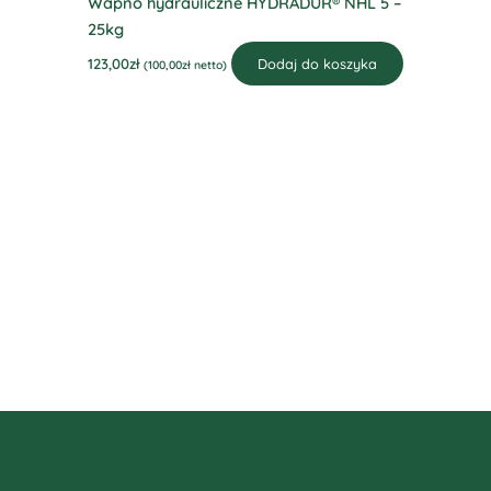
Wapno hydrauliczne HYDRADUR® NHL 5 –
25kg
123,00
zł
Dodaj do koszyka
(
100,00
zł
netto)