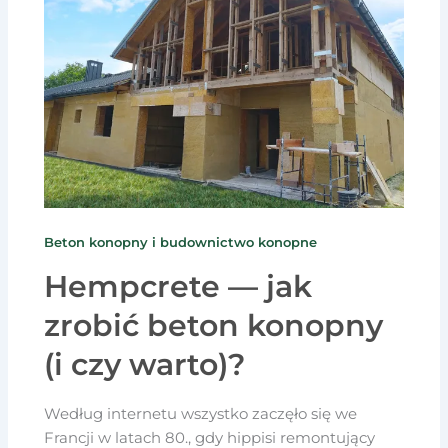
Beton konopny i budownictwo konopne
Hempcrete — jak
zrobić beton konopny
(i czy warto)?
Według internetu wszystko zaczęło się we
Francji w latach 80., gdy hippisi remontujący