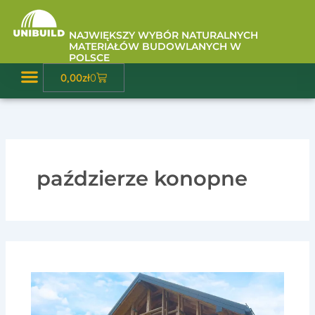
Przejdź
do
NAJWIĘKSZY WYBÓR NATURALNYCH
treści
MATERIAŁÓW BUDOWLANYCH W
POLSCE
Wózek
0,00
zł
0
Baza Wiedzy
paździerze konopne