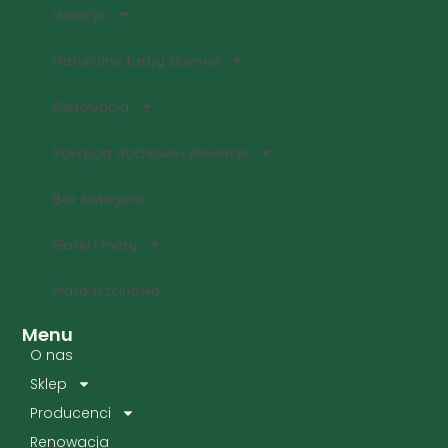
Izolacja
Naturalne farby ścienne
Renowacja
Pokrycia dachowe i elewacje
Bez kategorii
Siatki i maty
Mata trzcinowa
Menu
O nas
Sklep
Producenci
Renowacja