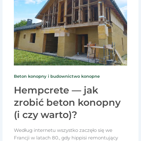
Beton konopny i budownictwo konopne
Hempcrete — jak
zrobić beton konopny
(i czy warto)?
Według internetu wszystko zaczęło się we
Francji w latach 80., gdy hippisi remontujący