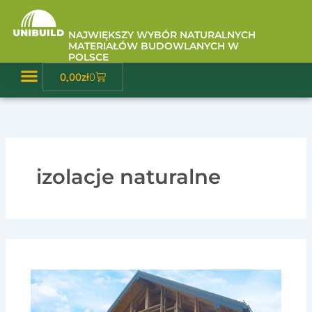
Przejdź
do
NAJWIĘKSZY WYBÓR NATURALNYCH
treści
MATERIAŁÓW BUDOWLANYCH W
POLSCE
Wózek
0,00
zł
0
Baza Wiedzy
izolacje naturalne