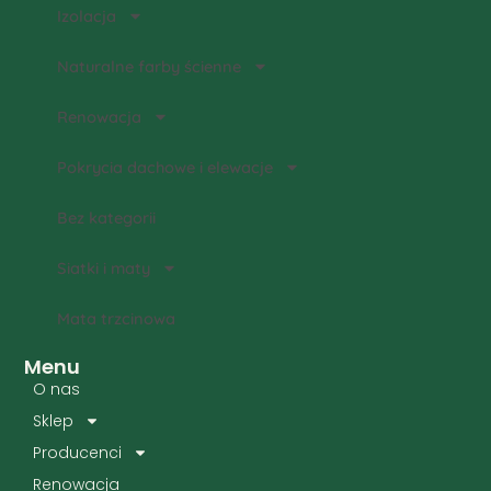
Izolacja
Naturalne farby ścienne
Renowacja
Pokrycia dachowe i elewacje
Bez kategorii
Siatki i maty
Mata trzcinowa
Menu
O nas
Sklep
Producenci
Renowacja