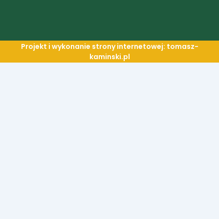
Projekt i wykonanie strony internetowej: tomasz-
kaminski.pl