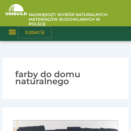
Przejdź
do
NAJWIĘKSZY WYBÓR NATURALNYCH
treści
MATERIAŁÓW BUDOWLANYCH W
POLSCE
Wózek
0,00
zł
0
Baza Wiedzy
farby do domu
naturalnego