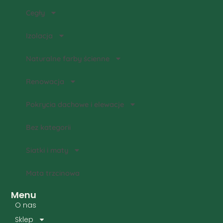
Cegły
Izolacja
Naturalne farby ścienne
Renowacja
Pokrycia dachowe i elewacje
Bez kategorii
Siatki i maty
Mata trzcinowa
Menu
O nas
Sklep