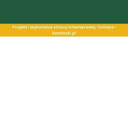
Projekt i wykonanie strony internetowej: tomasz-
kaminski.pl