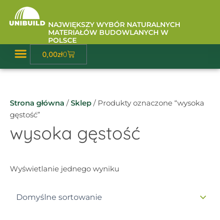
Przejdź
do
NAJWIĘKSZY WYBÓR NATURALNYCH
treści
MATERIAŁÓW BUDOWLANYCH W
POLSCE
Wózek
0,00
zł
0
Baza Wiedzy
Strona główna
/
Sklep
/ Produkty oznaczone “wysoka
gęstość”
wysoka gęstość
Wyświetlanie jednego wyniku