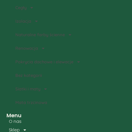
Cegły
Izolacja
Naturalne farby ścienne
Renowacja
Pokrycia dachowe i elewacje
Bez kategorii
Siatki i maty
Mata trzcinowa
Menu
O nas
Sklep