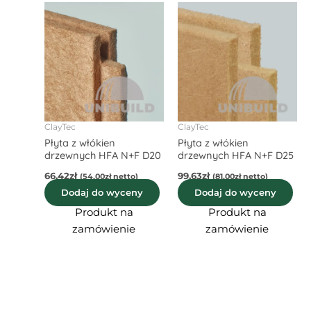
ClayTec
ClayTec
Płyta z włókien
Płyta z włókien
drzewnych HFA N+F D20
drzewnych HFA N+F D25
66,42
zł
99,63
zł
(
54,00
zł
netto)
(
81,00
zł
netto)
Dodaj do wyceny
Dodaj do wyceny
Produkt na
Produkt na
zamówienie
zamówienie