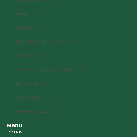
Cegły
Izolacja
Naturalne farby ścienne
Renowacja
Pokrycia dachowe i elewacje
Bez kategorii
Siatki i maty
Mata trzcinowa
Menu
O nas