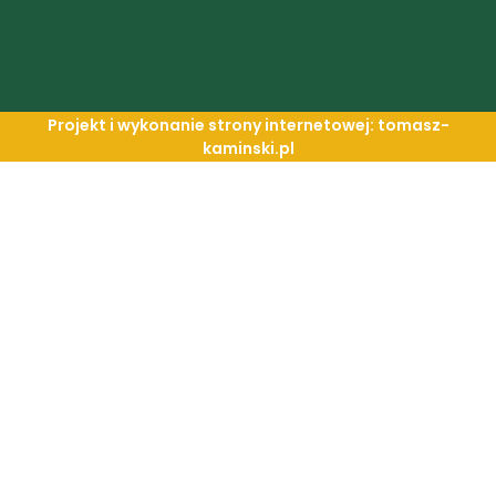
Projekt i wykonanie strony internetowej: tomasz-
kaminski.pl