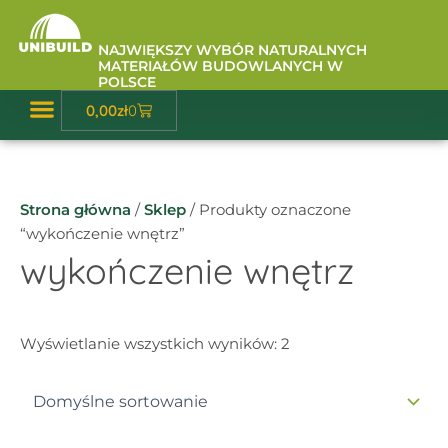
Przejdź
do
NAJWIĘKSZY WYBÓR NATURALNYCH
treści
MATERIAŁÓW BUDOWLANYCH W
POLSCE
Wózek
0,00
zł
0
Baza Wiedzy
Strona główna
/
Sklep
/ Produkty oznaczone
“wykończenie wnętrz”
wykończenie wnętrz
Wyświetlanie wszystkich wyników: 2