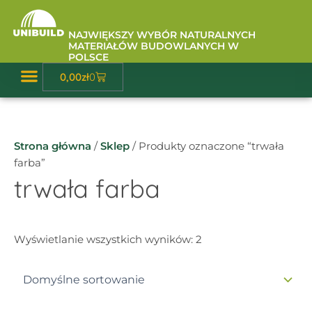
Przejdź
do
NAJWIĘKSZY WYBÓR NATURALNYCH
treści
MATERIAŁÓW BUDOWLANYCH W
POLSCE
Wózek
0,00
zł
0
Baza Wiedzy
Strona główna
/
Sklep
/ Produkty oznaczone “trwała
farba”
trwała farba
Wyświetlanie wszystkich wyników: 2