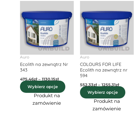
Zakres
Zakres
Ten
Ten
cen:
cen:
produkt
produ
od
od
475,46zł
ma
552,33zł
ma
do
do
wiele
wiele
1130,15zł
1255,31zł
wariantów.
waria
Opcje
Opcje
można
możn
wybrać
wybra
Auro
Auro
Ecolith na zewnątrz Nr
COLOURS FOR LIFE
na
na
343
Ecolith na zewnątrz nr
stronie
stroni
594
475,46
zł
–
1130,15
zł
produktu
produ
552,33
zł
–
1255,31
zł
Wybierz opcje
Wybierz opcje
Produkt na
Produkt na
zamówienie
zamówienie