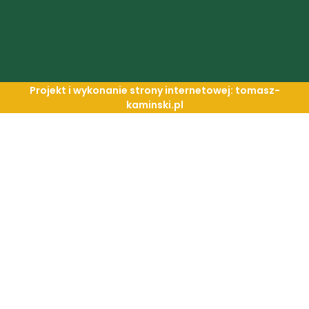
Projekt i wykonanie strony internetowej: tomasz-
kaminski.pl