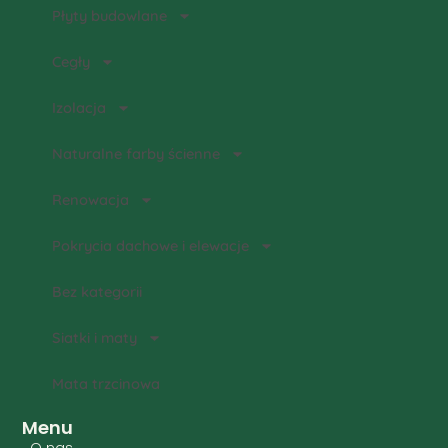
Płyty budowlane
Cegły
Izolacja
Naturalne farby ścienne
Renowacja
Pokrycia dachowe i elewacje
Bez kategorii
Siatki i maty
Mata trzcinowa
Menu
O nas