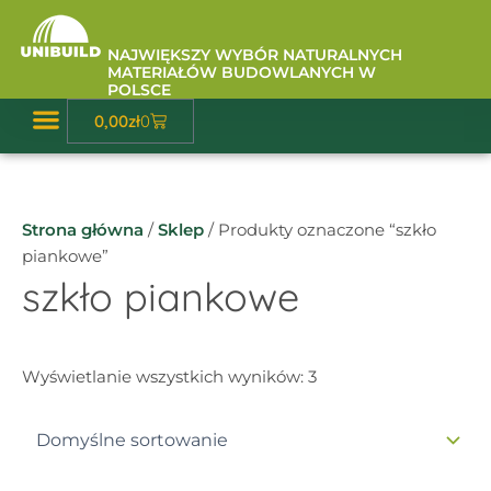
Przejdź
do
NAJWIĘKSZY WYBÓR NATURALNYCH
treści
MATERIAŁÓW BUDOWLANYCH W
POLSCE
Wózek
0,00
zł
0
Baza Wiedzy
Strona główna
/
Sklep
/ Produkty oznaczone “szkło
piankowe”
szkło piankowe
Wyświetlanie wszystkich wyników: 3