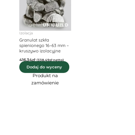
Izolacja
Granulat szkła
spienionego 16–63 mm –
kruszywo izolacyjne
416,34
zł
(
338,49
zł
netto)
Dodaj do wyceny
Produkt na
zamówienie