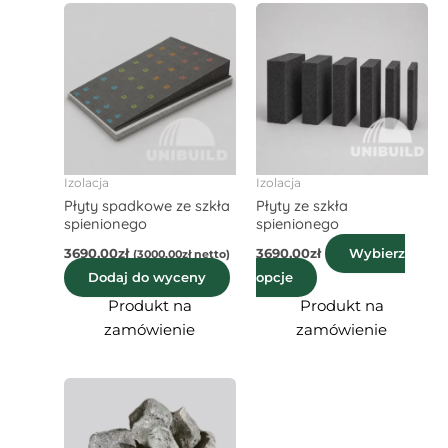
Ten
produkt
ma
wiele
wariantów.
Opcje
można
wybrać
Izolacja
Izolacja
Płyty spadkowe ze szkła
Płyty ze szkła
na
spienionego
spienionego
stronie
3690,00
zł
3690,00
zł
produktu
Wybierz
(
3000,00
zł
netto)
Dodaj do wyceny
opcje
Produkt na
Produkt na
zamówienie
zamówienie