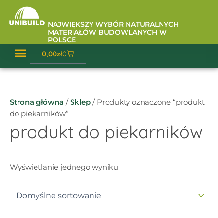
Przejdź
do
NAJWIĘKSZY WYBÓR NATURALNYCH
treści
MATERIAŁÓW BUDOWLANYCH W
POLSCE
Wózek
0,00
zł
0
Baza Wiedzy
Strona główna
/
Sklep
/ Produkty oznaczone “produkt
do piekarników”
produkt do piekarników
Wyświetlanie jednego wyniku