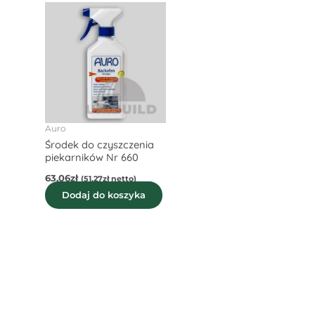
Auro
Środek do czyszczenia
piekarników Nr 660
63,06
zł
(
51,27
zł
netto)
Dodaj do koszyka