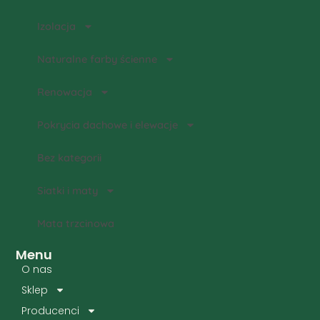
Izolacja
Naturalne farby ścienne
Renowacja
Pokrycia dachowe i elewacje
Bez kategorii
Siatki i maty
Mata trzcinowa
Menu
O nas
Sklep
Producenci