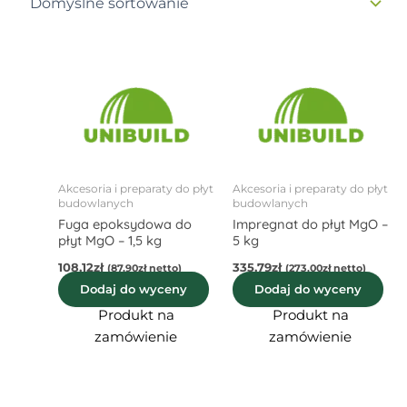
Akcesoria i preparaty do płyt
Akcesoria i preparaty do płyt
budowlanych
budowlanych
Fuga epoksydowa do
Impregnat do płyt MgO –
płyt MgO – 1,5 kg
5 kg
108,12
zł
335,79
zł
(
87,90
zł
netto)
(
273,00
zł
netto)
Dodaj do wyceny
Dodaj do wyceny
Produkt na
Produkt na
zamówienie
zamówienie