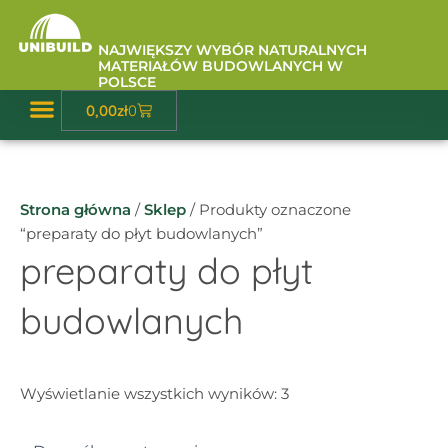
Przejdź
do
NAJWIĘKSZY WYBÓR NATURALNYCH
treści
MATERIAŁÓW BUDOWLANYCH W
POLSCE
Wózek
0,00
zł
0
Baza Wiedzy
Strona główna
/
Sklep
/ Produkty oznaczone
“preparaty do płyt budowlanych”
preparaty do płyt
budowlanych
Wyświetlanie wszystkich wyników: 3