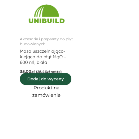
Akcesoria i preparaty do płyt
budowlanych
Masa uszczelniająco-
klejąca do płyt MgO –
600 ml, biała
35,00
zł
(
28,46
zł
netto)
Dodaj do wyceny
Produkt na
zamówienie