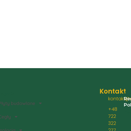
Kontakt
egorie
Inf
kontakt@u
Re
Płyty budowlane
Po
+48
Zwr
722
Cegły
322
277
Izolacja