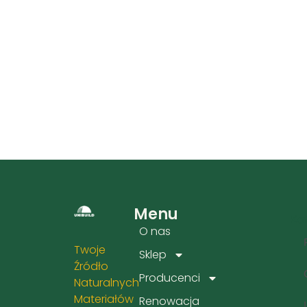
Menu
Kat
O nas
Twoje
Sklep
Źródło
Producenci
Naturalnych
Materiałów
Renowacja