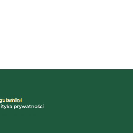
ormacje
nibuild.pl
gulamin
lityka prywatności
oty i reklamacje