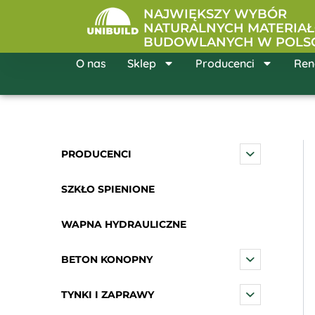
Przejdź
NAJWIĘKSZY WYBÓR
do
NATURALNYCH MATERIA
BUDOWLANYCH W POLS
treści
O nas
Sklep
Producenci
Ren
PRODUCENCI
SZKŁO SPIENIONE
WAPNA HYDRAULICZNE
BETON KONOPNY
TYNKI I ZAPRAWY