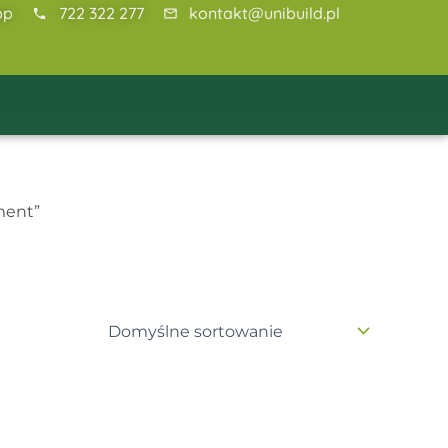
pp
722 322 277
kontakt@unibuild.pl
ment”