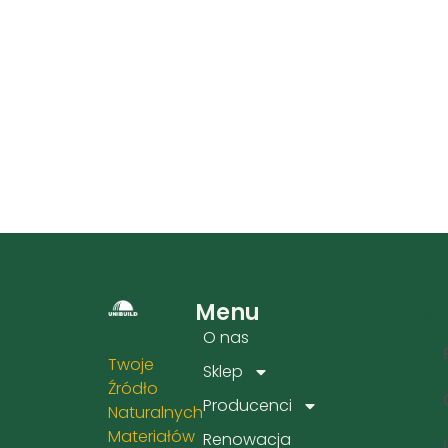
Menu
Kat
O nas
Twoje
Sklep
Źródło
Producenci
Naturalnych
Materiałów
Renowacja