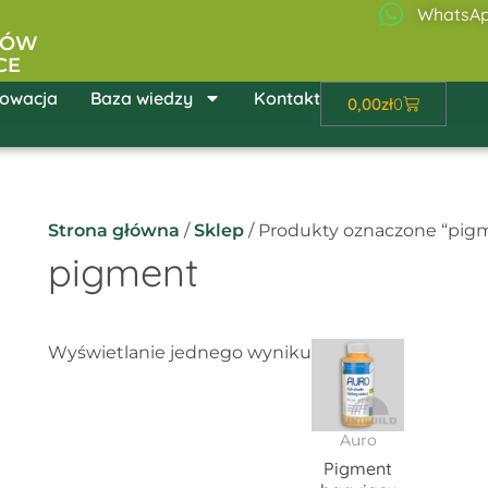
WhatsA
ŁÓW
CE
owacja
Baza wiedzy
Kontakt
Wózek
0,00
zł
0
Strona główna
/
Sklep
/ Produkty oznaczone “pig
pigment
Zakres
Ten
Wyświetlanie jednego wyniku
cen:
produkt
od
52,42zł
ma
do
wiele
Auro
277,19zł
wariantów.
Pigment