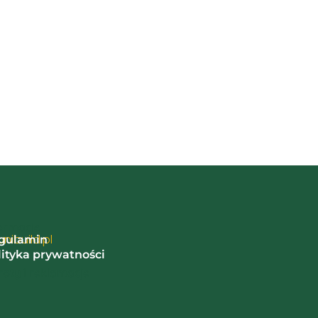
ormacje
nibuild.pl
gulamin
lityka prywatności
oty i reklamacje