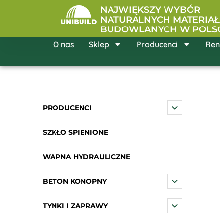
Przejdź
NAJWIĘKSZY WYBÓR
do
NATURALNYCH MATERIA
BUDOWLANYCH W POLS
treści
O nas
Sklep
Producenci
Ren
PRODUCENCI
SZKŁO SPIENIONE
WAPNA HYDRAULICZNE
BETON KONOPNY
TYNKI I ZAPRAWY