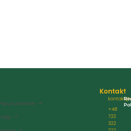
Kontakt
egorie
Inf
kontakt@u
Re
Płyty budowlane
Po
+48
Zwr
722
Cegły
322
277
Izolacja