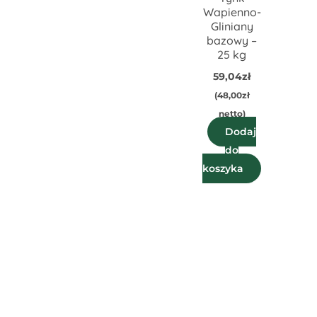
Wapienno-
Gliniany
bazowy –
25 kg
59,04
zł
(
48,00
zł
netto)
Dodaj
do
koszyka