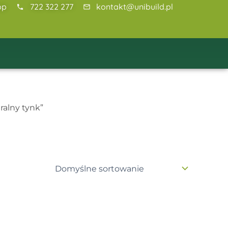
pp
722 322 277
kontakt@unibuild.pl
ralny tynk”