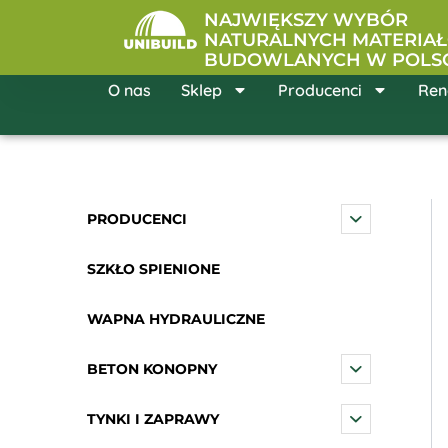
Przejdź
NAJWIĘKSZY WYBÓR
do
NATURALNYCH MATERIA
BUDOWLANYCH W POLS
treści
O nas
Sklep
Producenci
Ren
PRODUCENCI
SZKŁO SPIENIONE
WAPNA HYDRAULICZNE
BETON KONOPNY
TYNKI I ZAPRAWY