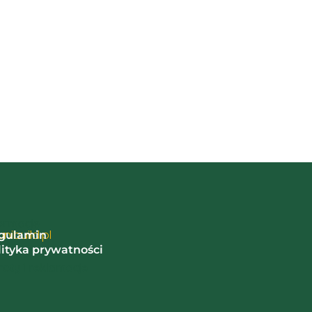
ormacje
nibuild.pl
gulamin
lityka prywatności
oty i reklamacje