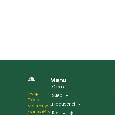
Menu
Kat
O nas
Twoje
Sklep
Źródło
Producenci
Naturalnych
Materiałów
Renowacja