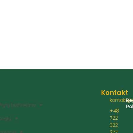
Kontakt
egorie
Inf
kontakt@u
Re
Płyty budowlane
Po
+48
Zwr
722
Cegły
322
277
Izolacja