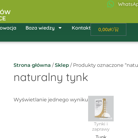
WhatsA
ŁÓW
CE
owacja
Baza wiedzy
Kontakt
Wózek
0,00
zł
0
Strona główna
/
Sklep
/ Produkty oznaczone “natu
naturalny tynk
Wyświetlanie jednego wyniku
Tynki i
zaprawy
Tynk