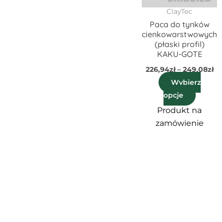
Opcje
ClayTec
możn
Paca do tynków
wybra
cienkowarstwowych
na
(płaski profil)
KAKU-GOTE
stroni
produ
226,94
zł
–
249,08
zł
Wybierz
opcje
Produkt na
zamówienie