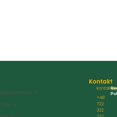
Kontakt
egorie
Inf
kontakt@u
Re
Płyty budowlane
Po
+48
Zwr
722
Cegły
322
277
Izolacja