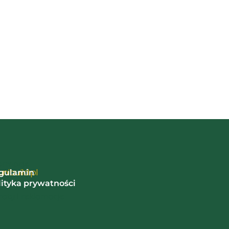
ormacje
nibuild.pl
gulamin
lityka prywatności
oty i reklamacje