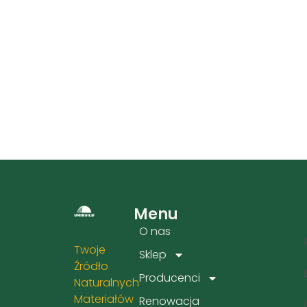
Menu
Kat
O nas
Twoje
Sklep
Źródło
Producenci
Naturalnych
Materiałów
Renowacja