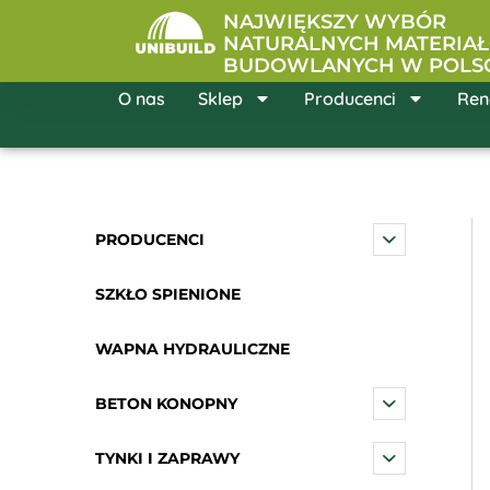
Przejdź
NAJWIĘKSZY WYBÓR
do
NATURALNYCH MATERIA
BUDOWLANYCH W POLS
treści
O nas
Sklep
Producenci
Ren
PRODUCENCI
SZKŁO SPIENIONE
WAPNA HYDRAULICZNE
BETON KONOPNY
TYNKI I ZAPRAWY