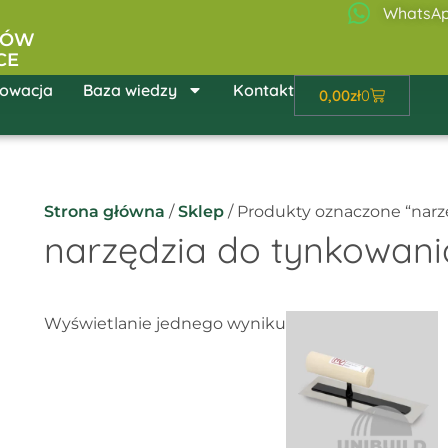
WhatsA
ŁÓW
CE
owacja
Baza wiedzy
Kontakt
Wózek
0,00
zł
0
Strona główna
/
Sklep
/ Produkty oznaczone “narz
narzędzia do tynkowani
Za
Ten
Wyświetlanie jednego wyniku
ce
produ
o
22
ma
d
wiele
24
warian