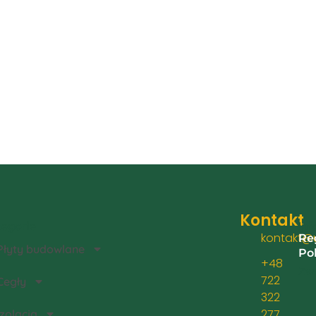
Kontakt
egorie
Inf
kontakt@u
Re
Płyty budowlane
Po
+48
Zwr
722
Cegły
322
277
Izolacja