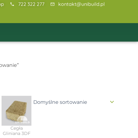
pp
722 322 277
kontakt@unibuild.pl
owanie”
Cegła
Gliniana 3DF