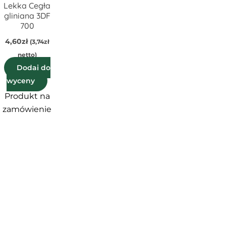
Lekka Cegła
gliniana 3DF
700
4,60
zł
(
3,74
zł
netto)
Dodaj do
wyceny
Produkt na
zamówienie