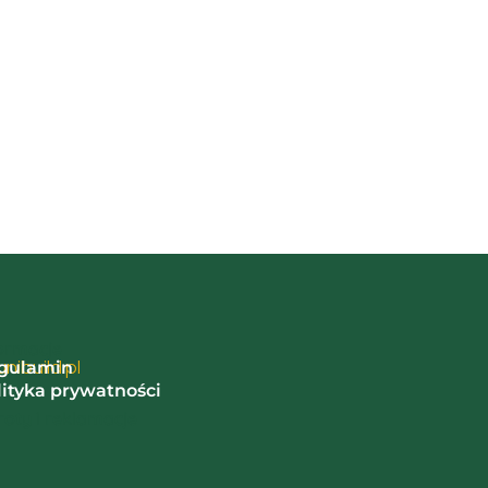
ormacje
nibuild.pl
gulamin
lityka prywatności
oty i reklamacje