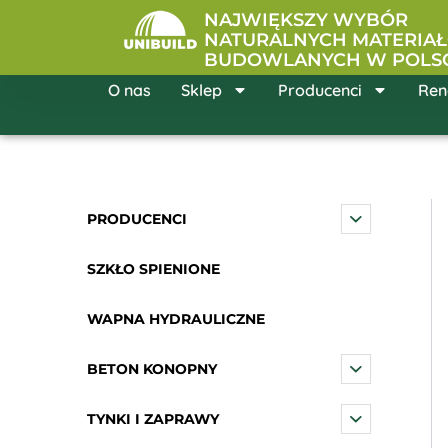
Przejdź
NAJWIĘKSZY WYBÓR
do
NATURALNYCH MATERIA
BUDOWLANYCH W POLS
treści
O nas
Sklep
Producenci
Ren
PRODUCENCI
SZKŁO SPIENIONE
WAPNA HYDRAULICZNE
BETON KONOPNY
TYNKI I ZAPRAWY