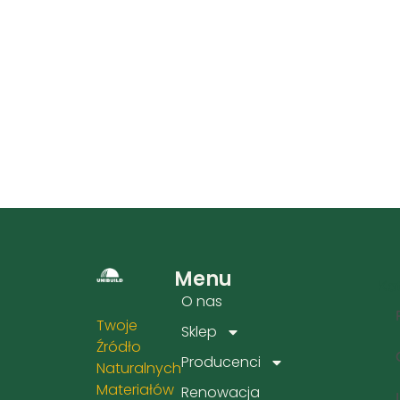
Menu
Kat
O nas
Twoje
Sklep
Źródło
Producenci
Naturalnych
Materiałów
Renowacja