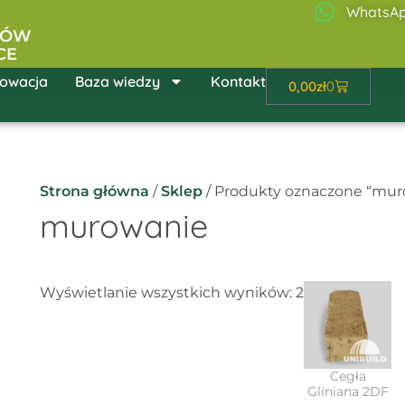
WhatsA
ŁÓW
CE
owacja
Baza wiedzy
Kontakt
Wózek
0,00
zł
0
Strona główna
/
Sklep
/ Produkty oznaczone “mur
murowanie
Wyświetlanie wszystkich wyników: 2
Cegła
Gliniana 2DF