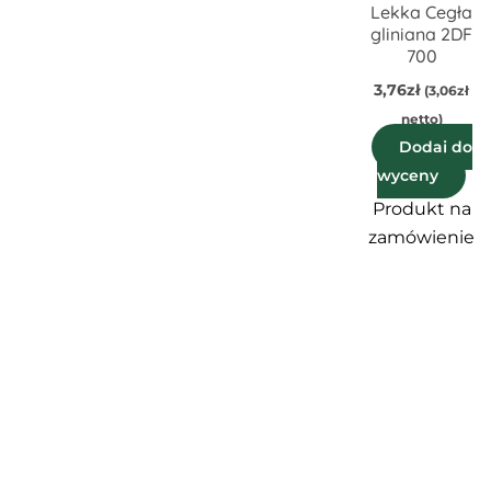
Lekka Cegła
gliniana 2DF
700
3,76
zł
(
3,06
zł
netto)
Dodaj do
wyceny
Produkt na
zamówienie