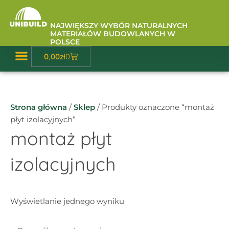
Przejdź
do
NAJWIĘKSZY WYBÓR NATURALNYCH
treści
MATERIAŁÓW BUDOWLANYCH W
POLSCE
Wózek
0,00
zł
0
Baza Wiedzy
Strona główna
/
Sklep
/ Produkty oznaczone “montaż
płyt izolacyjnych”
montaż płyt
izolacyjnych
Wyświetlanie jednego wyniku