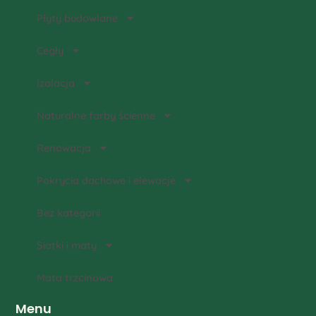
Płyty budowlane
Cegły
Izolacja
Naturalne farby ścienne
Renowacja
Pokrycia dachowe i elewacje
Bez kategorii
Siatki i maty
Mata trzcinowa
Menu