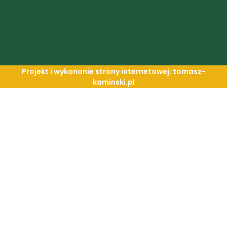
Projekt i wykonanie strony internetowej: tomasz-
kaminski.pl