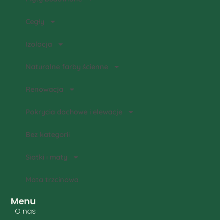
Cegły
Izolacja
Naturalne farby ścienne
Renowacja
Pokrycia dachowe i elewacje
Bez kategorii
Siatki i maty
Mata trzcinowa
Menu
O nas