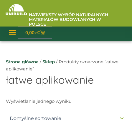
Przejdź
do
NAJWIĘKSZY WYBÓR NATURALNYCH
treści
MATERIAŁÓW BUDOWLANYCH W
POLSCE
Wózek
0,00
zł
0
Baza Wiedzy
Strona główna
/
Sklep
/ Produkty oznaczone “łatwe
aplikowanie”
łatwe aplikowanie
Wyświetlanie jednego wyniku