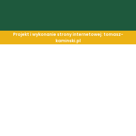
Projekt i wykonanie strony internetowej: tomasz-
kaminski.pl