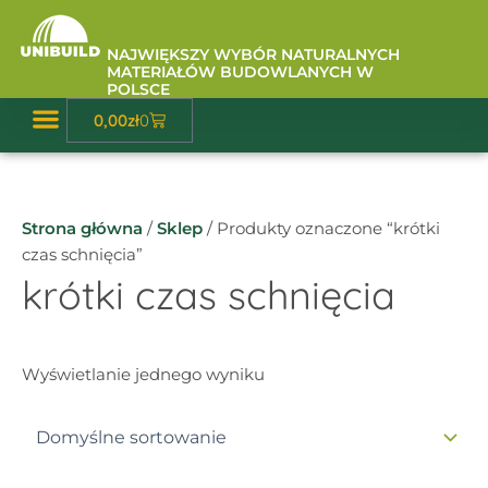
Przejdź
do
NAJWIĘKSZY WYBÓR NATURALNYCH
treści
MATERIAŁÓW BUDOWLANYCH W
POLSCE
Wózek
0,00
zł
0
Baza Wiedzy
Strona główna
/
Sklep
/ Produkty oznaczone “krótki
czas schnięcia”
krótki czas schnięcia
Wyświetlanie jednego wyniku