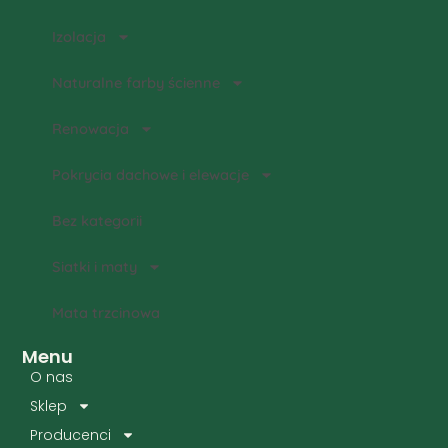
Izolacja
Naturalne farby ścienne
Renowacja
Pokrycia dachowe i elewacje
Bez kategorii
Siatki i maty
Mata trzcinowa
Menu
O nas
Sklep
Producenci