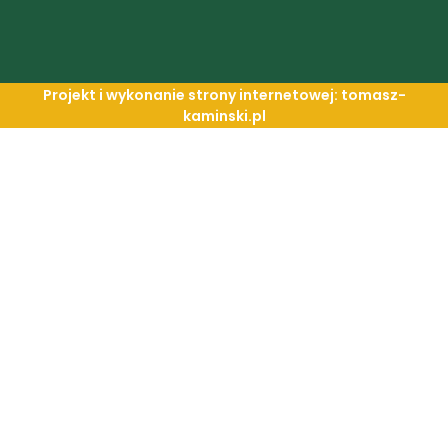
Projekt i wykonanie strony internetowej: tomasz-
kaminski.pl