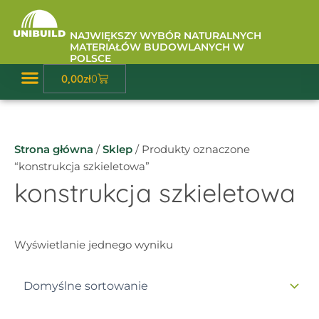
Przejdź
do
NAJWIĘKSZY WYBÓR NATURALNYCH
treści
MATERIAŁÓW BUDOWLANYCH W
POLSCE
Wózek
0,00
zł
0
Baza Wiedzy
Strona główna
/
Sklep
/ Produkty oznaczone
“konstrukcja szkieletowa”
konstrukcja szkieletowa
Wyświetlanie jednego wyniku