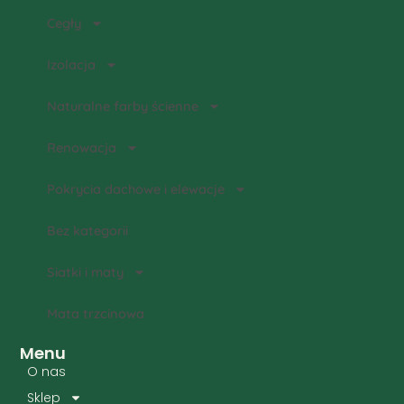
Cegły
Izolacja
Naturalne farby ścienne
Renowacja
Pokrycia dachowe i elewacje
Bez kategorii
Siatki i maty
Mata trzcinowa
Menu
O nas
Sklep