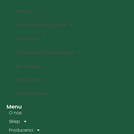
Izolacja
Naturalne farby ścienne
Renowacja
Pokrycia dachowe i elewacje
Bez kategorii
Siatki i maty
Mata trzcinowa
Menu
O nas
Sklep
Producenci