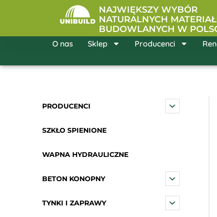
Przejdź
NAJWIĘKSZY WYBÓR
do
NATURALNYCH MATERIA
BUDOWLANYCH W POLS
treści
O nas
Sklep
Producenci
Ren
PRODUCENCI
SZKŁO SPIENIONE
WAPNA HYDRAULICZNE
BETON KONOPNY
TYNKI I ZAPRAWY