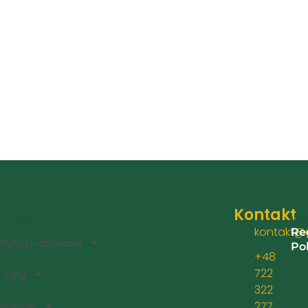
Kontakt
egorie
Inf
kontakt@u
Re
Płyty budowlane
Po
+48
Zwr
722
Cegły
322
277
Izolacja