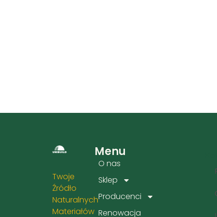
Menu
Kat
O nas
Twoje
Sklep
Źródło
Producenci
Naturalnych
Materiałów
Renowacja