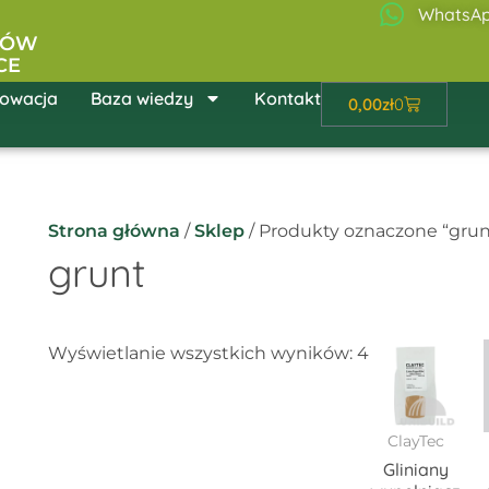
WhatsA
ŁÓW
CE
owacja
Baza wiedzy
Kontakt
Wózek
0,00
zł
0
Strona główna
/
Sklep
/ Produkty oznaczone “grun
grunt
Ten
Wyświetlanie wszystkich wyników: 4
pro
ma
wiel
ClayTec
wari
Gliniany