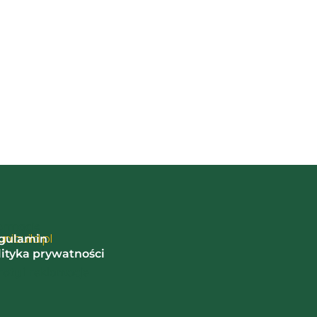
ormacje
nibuild.pl
gulamin
lityka prywatności
oty i reklamacje