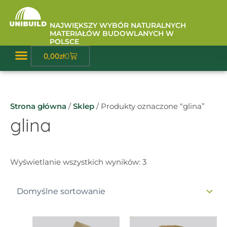
Przejdź
do
NAJWIĘKSZY WYBÓR NATURALNYCH
treści
MATERIAŁÓW BUDOWLANYCH W
POLSCE
Wózek
0,00
zł
0
Baza Wiedzy
Strona główna
/
Sklep
/ Produkty oznaczone “glina”
glina
Wyświetlanie wszystkich wyników: 3