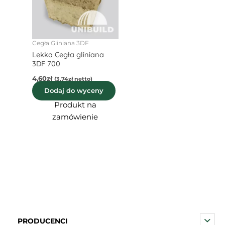
Cegła Gliniana 3DF
Lekka Cegła gliniana
3DF 700
4,60
zł
(
3,74
zł
netto)
Dodaj do wyceny
Produkt na
zamówienie
PRODUCENCI