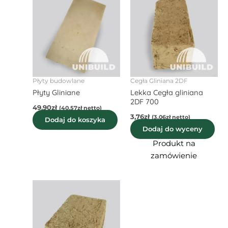
Płyty budowlane
Cegła Gliniana 2DF
Płyty Gliniane
Lekka Cegła gliniana
2DF 700
49,90
zł
(
40,57
zł
netto)
3,76
zł
(
3,06
zł
netto)
Dodaj do koszyka
Dodaj do wyceny
Produkt na
zamówienie