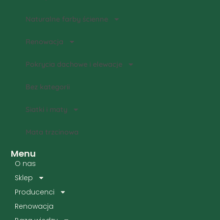
Naturalne farby ścienne
Renowacja
Pokrycia dachowe i elewacje
Bez kategorii
Siatki i maty
Mata trzcinowa
Menu
O nas
Sklep
Producenci
Renowacja