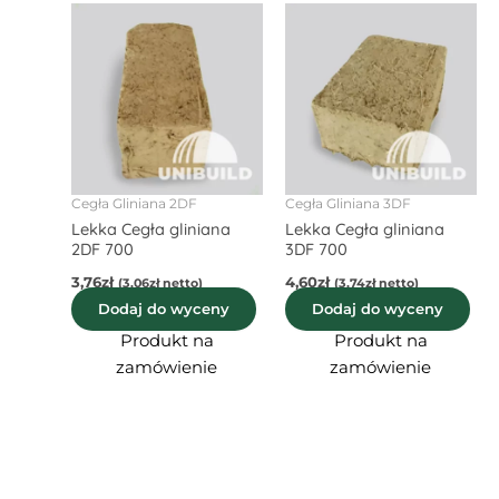
Cegła Gliniana 2DF
Cegła Gliniana 3DF
Lekka Cegła gliniana
Lekka Cegła gliniana
2DF 700
3DF 700
3,76
zł
4,60
zł
(
3,06
zł
netto)
(
3,74
zł
netto)
Dodaj do wyceny
Dodaj do wyceny
Produkt na
Produkt na
zamówienie
zamówienie