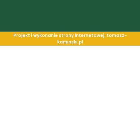
Projekt i wykonanie strony internetowej: tomasz-
kaminski.pl