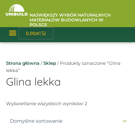
Przejdź
do
NAJWIĘKSZY WYBÓR NATURALNYCH
treści
MATERIAŁÓW BUDOWLANYCH W
POLSCE
Wózek
0,00
zł
0
Baza Wiedzy
Strona główna
/
Sklep
/ Produkty oznaczone “Glina
lekka”
Glina lekka
Wyświetlanie wszystkich wyników: 2