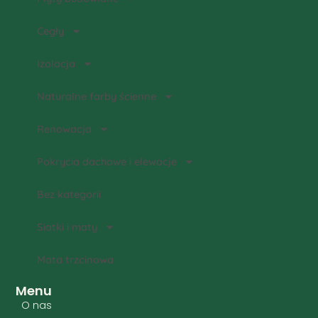
Cegły
Izolacja
Naturalne farby ścienne
Renowacja
Pokrycia dachowe i elewacje
Bez kategorii
Siatki i maty
Mata trzcinowa
Menu
O nas