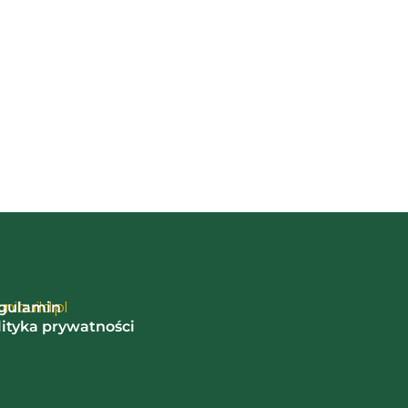
ormacje
nibuild.pl
gulamin
lityka prywatności
oty i reklamacje