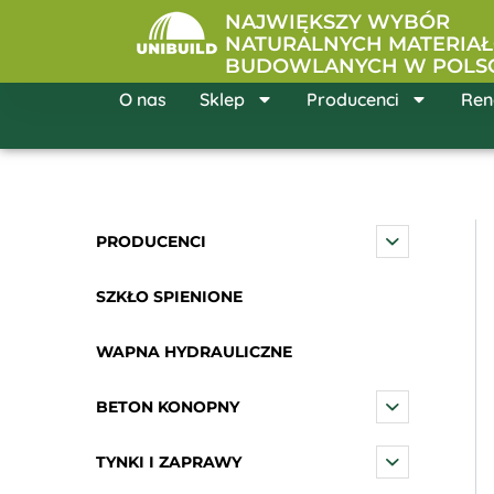
Przejdź
NAJWIĘKSZY WYBÓR
do
NATURALNYCH MATERIA
BUDOWLANYCH W POLS
treści
O nas
Sklep
Producenci
Ren
PRODUCENCI
SZKŁO SPIENIONE
WAPNA HYDRAULICZNE
BETON KONOPNY
TYNKI I ZAPRAWY