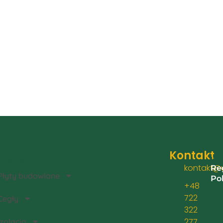
Kontakt
egorie
Inf
kontakt@u
Re
Płyty budowlane
Po
+48
Zwr
722
Cegły
322
277
Izolacja