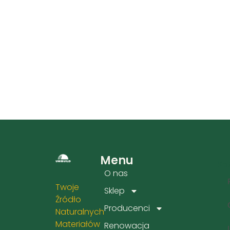
Menu
Kat
O nas
Twoje
Sklep
Źródło
Producenci
Naturalnych
Materiałów
Renowacja