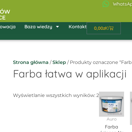
WhatsA
ŁÓW
CE
owacja
Baza wiedzy
Kontakt
Wózek
0,00
zł
0
Strona główna
/
Sklep
/ Produkty oznaczone “Farba
Farba łatwa w aplikacji
Zakre
Ten
Wyświetlanie wszystkich wyników: 2
cen:
prod
od
88,02
ma
do
wiel
Auro
371,23
wari
Farba