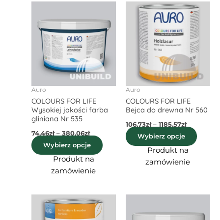
Zakres
Zakres
Ten
Ten
cen:
cen:
produkt
produ
od
od
74,46zł
ma
106,73zł
ma
do
do
wiele
wiele
380,06zł
1185,57zł
wariantów.
waria
Opcje
Opcje
można
możn
wybrać
wybra
Auro
Auro
COLOURS FOR LIFE
COLOURS FOR LIFE
na
na
Wysokiej jakości farba
Bejca do drewna Nr 560
stronie
stroni
gliniana Nr 535
106,73
zł
–
1185,57
zł
produktu
produ
74,46
zł
–
380,06
zł
Wybierz opcje
Wybierz opcje
Produkt na
Produkt na
zamówienie
zamówienie
Zakres
Zakres
Ten
Ten
cen:
cen:
produkt
produ
od
od