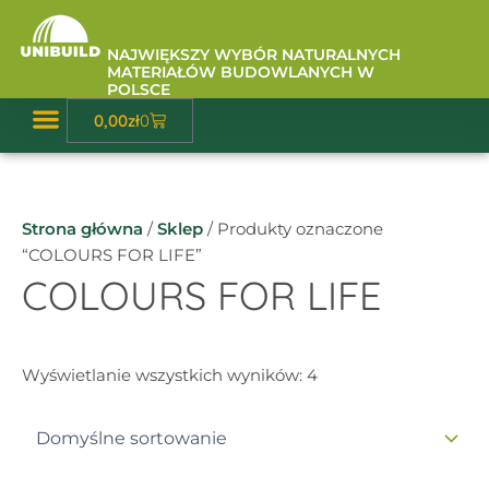
Przejdź
do
NAJWIĘKSZY WYBÓR NATURALNYCH
treści
MATERIAŁÓW BUDOWLANYCH W
POLSCE
Wózek
0,00
zł
0
Baza Wiedzy
Strona główna
/
Sklep
/ Produkty oznaczone
“COLOURS FOR LIFE”
COLOURS FOR LIFE
Wyświetlanie wszystkich wyników: 4