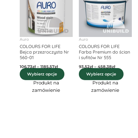
106,73zł
ma
93,52zł
ma
do
do
wiele
wiele
1185,57zł
458,38zł
wariantów.
waria
Opcje
Opcje
można
możn
wybrać
wybra
Auro
Auro
COLOURS FOR LIFE
COLOURS FOR LIFE
na
na
Bejca przezroczysta Nr
Farba Premium do ścian
stronie
stroni
560-01
i sufitów Nr 555
produktu
produ
106,73
zł
–
1185,57
zł
93,52
zł
–
458,38
zł
Wybierz opcje
Wybierz opcje
Produkt na
Produkt na
zamówienie
zamówienie