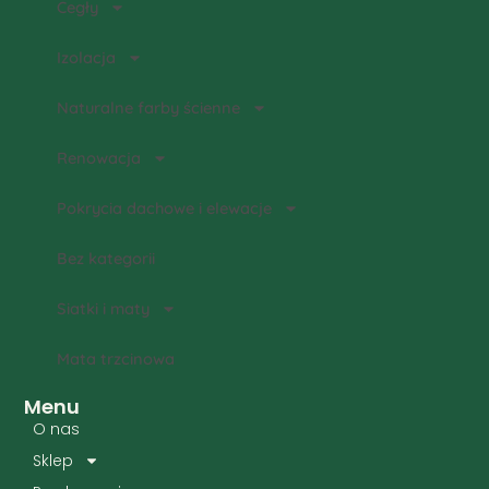
Cegły
Izolacja
Naturalne farby ścienne
Renowacja
Pokrycia dachowe i elewacje
Bez kategorii
Siatki i maty
Mata trzcinowa
Menu
O nas
Sklep